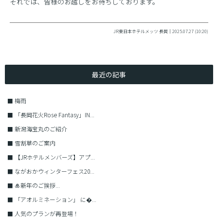
それでは、皆様のお越しをお待ちしております。
JR東日本ホテルメッツ 長岡｜2025.07.27 (10:20)
最近の記事
■
梅雨
■
「長岡花火Rose Fantasy」IN...
■
新潟海宝丸のご紹介
■
雪割草のご案内
■
【JRホテルメンバーズ】アプ...
■
ながおかウィンターフェス20...
■
🎍新年のご挨拶...
■
「アオルミネーション」 に�...
■
人気のプランが再登場！