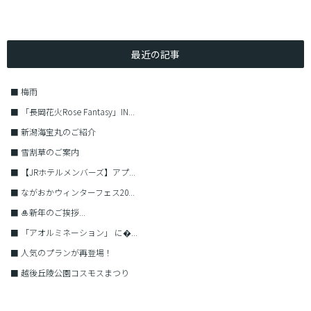
最近の記事
■
梅雨
■
「長岡花火Rose Fantasy」IN...
■
新潟海宝丸のご紹介
■
雪割草のご案内
■
【JRホテルメンバーズ】アプ...
■
ながおかウィンターフェス20...
■
🎍新年のご挨拶...
■
「アオルミネーション」 に�...
■
人気のプランが再登場！
■
越後丘陵公園コスモスまつり