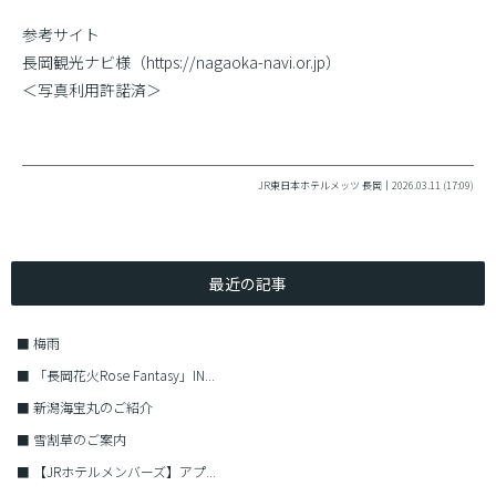
参考サイト
長岡観光ナビ様（https://nagaoka-navi.or.jp）
＜写真利用許諾済＞
JR東日本ホテルメッツ 長岡｜2026.03.11 (17:09)
最近の記事
■
梅雨
■
「長岡花火Rose Fantasy」IN...
■
新潟海宝丸のご紹介
■
雪割草のご案内
■
【JRホテルメンバーズ】アプ...