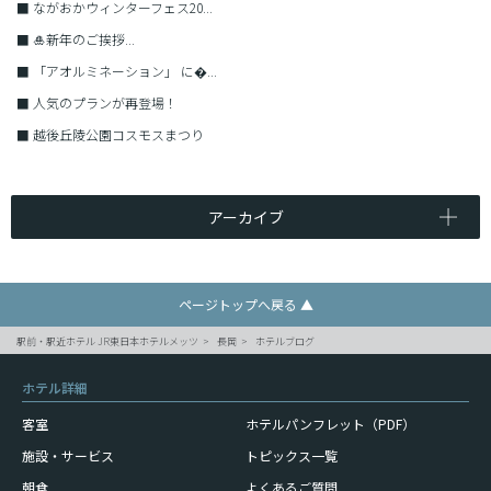
■
ながおかウィンターフェス20...
■
🎍新年のご挨拶...
■
「アオルミネーション」 に�...
■
人気のプランが再登場！
■
越後丘陵公園コスモスまつり
アーカイブ
ページトップへ戻る ▲
駅前・駅近ホテル JR東日本ホテルメッツ
長岡
ホテルブログ
ホテル詳細
客室
ホテルパンフレット（PDF）
施設・サービス
トピックス一覧
朝食
よくあるご質問