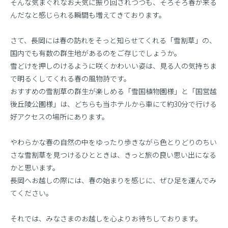
そんな気まぐれなお天気に振り回されつつも、そろそろ春が来る
んだなと感じられる瞬間も増えてきております。
さて、長岡には春の訪れをそっと知らせてくれる「雪割草」の、
国内でも有数の群生地があるのをご存じでしょうか。
雪どけを押しのけるように咲くかわいい姿は、見る人の気持ちま
で明るくしてくれる春の風物詩です。
おすすめの雪割草の群生が楽しめる「雪国植物園様」と「国営越
後丘陵公園様」は、どちらも当ホテルから車にて約30分で行ける
好アクセスの場所にあります。
やわらかな春の自然の中をゆったり歩きながら色とりどりのちい
さな雪割草を見つけるひとときは、きっと旅の良い思い出になる
かと思います。
長岡へお越しの際には、春の始まりを感じに、ぜひ足を運んでみ
てください。
それでは、みなさまのお越しを心よりお待ちしております。