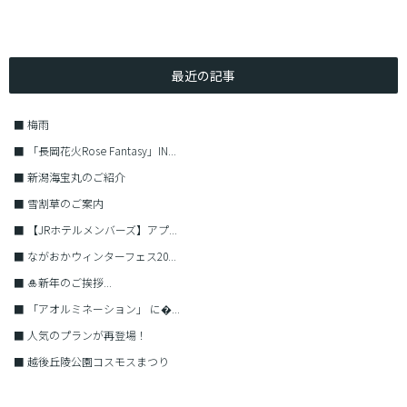
最近の記事
■
梅雨
■
「長岡花火Rose Fantasy」IN...
■
新潟海宝丸のご紹介
■
雪割草のご案内
■
【JRホテルメンバーズ】アプ...
■
ながおかウィンターフェス20...
■
🎍新年のご挨拶...
■
「アオルミネーション」 に�...
■
人気のプランが再登場！
■
越後丘陵公園コスモスまつり