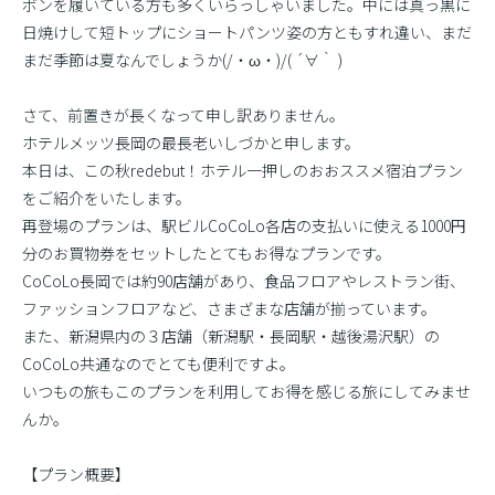
ボンを履いている方も多くいらっしゃいました。中には真っ黒に
日焼けして短トップにショートパンツ姿の方ともすれ違い、まだ
まだ季節は夏なんでしょうか(/・ω・)/( ´∀｀ )
さて、前置きが長くなって申し訳ありません。
ホテルメッツ長岡の最長老いしづかと申します。
本日は、この秋redebut！ホテル一押しのおおススメ宿泊プラン
をご紹介をいたします。
再登場のプランは、駅ビルCoCoLo各店の支払いに使える1000円
分のお買物券をセットしたとてもお得なプランです。
CoCoLo長岡では約90店舗があり、食品フロアやレストラン街、
ファッションフロアなど、さまざまな店舗が揃っています。
また、新潟県内の３店舗（新潟駅・長岡駅・越後湯沢駅）の
CoCoLo共通なのでとても便利ですよ。
いつもの旅もこのプランを利用してお得を感じる旅にしてみませ
んか。
【プラン概要】