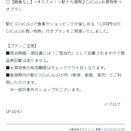
〇【朝食なし】<オススメ！＞駅ナカ満喫♪CoCoLoお買物券つ
きプラン
駅ビルCoCoLoで食事やショッピングが愉しめる「1,000円分の
CoCoLoお買い物券」付きプランをご用意いたしました。
【プランご注意】
■宿泊明細・領収書には「ご宿泊代」として記載されますので商
品券記載はありません。
■お買物券の有効期限はチェックアウト日となります。
■新潟県内の駅ビルCoCoLo3か所（新潟、長岡、湯沢）でご利
用いただけます。
※一部対象外のショップがございます。
＜ブログ
UP10/4＞
JR東日本ホテルメッツ 長岡｜2025.10.04 (22:40)