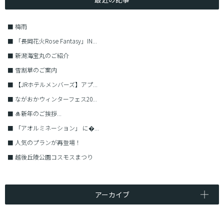
■
梅雨
■
「長岡花火Rose Fantasy」IN...
■
新潟海宝丸のご紹介
■
雪割草のご案内
■
【JRホテルメンバーズ】アプ...
■
ながおかウィンターフェス20...
■
🎍新年のご挨拶...
■
「アオルミネーション」 に�...
■
人気のプランが再登場！
■
越後丘陵公園コスモスまつり
アーカイブ