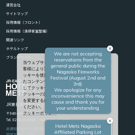
運営会社
サイトマップ
採用情報（フロント）
採用情報（清掃客室整備）
関連リンク
ホテルトップ
ブランドサイト
当ウェブサイトでは、サービスの向上、またお
客様により適したサービスを提供するため、ク
ッキーを使用しています。また、お客様に合っ
たコンテンツや広告を表示させることを目的と
してクッキーを使用する場合があります。
クッキーの詳細や、クッキーの種類ごとに設定
を変更するには、「詳細設定」をクリックして
JR東日本ホテルメッツ 長岡
ください。
〒940-0048 新潟県長岡市台町2-4-9
クッキーポリシー
Tel. 0258-30-5800 Fax. 0258-30-5801
すべて許可
非通知設定の方は発信者番号を設定の上お電話ください。
設定方法はこちら