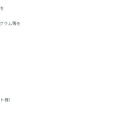
を
ログラム等を
ト様）