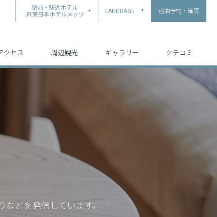
駅前・駅近ホテル
宿泊予約・確認
LANGUAGE
▲
JR東日本ホテルメッツ
中文（简体字）
中文（繁体字）
English
日本語
한국어
アクセス
周辺観光
ギャラリー
クチコミ
りなどを発信しています。