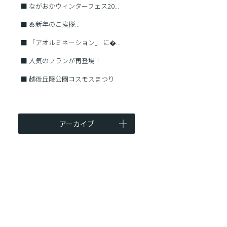
■
ながおかウィンターフェス20...
■
🎍新年のご挨拶...
■
「アオルミネーション」 に�...
■
人気のプランが再登場！
■
越後丘陵公園コスモスまつり
アーカイブ