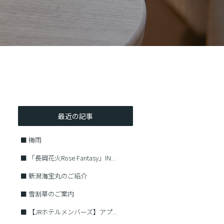
最近の記事
■
梅雨
■
「長岡花火Rose Fantasy」IN...
■
新潟海宝丸のご紹介
■
雪割草のご案内
■
【JRホテルメンバーズ】アプ...