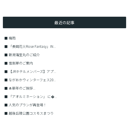
最近の記事
■
梅雨
■
「長岡花火Rose Fantasy」IN...
■
新潟海宝丸のご紹介
■
雪割草のご案内
■
【JRホテルメンバーズ】アプ...
■
ながおかウィンターフェス20...
■
🎍新年のご挨拶...
■
「アオルミネーション」 に�...
■
人気のプランが再登場！
■
越後丘陵公園コスモスまつり