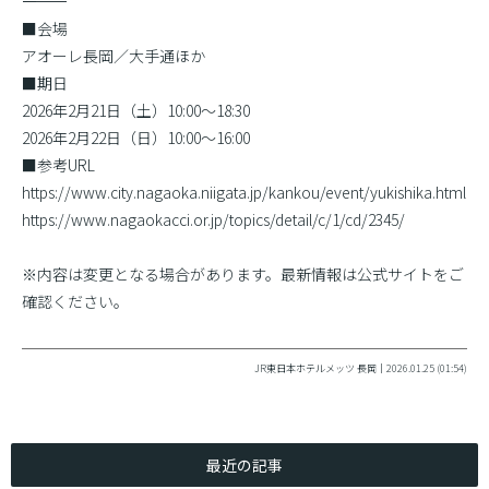
――――――――――
■会場
アオーレ長岡／大手通ほか
■期日
2026年2月21日（土）10:00〜18:30
2026年2月22日（日）10:00〜16:00
■参考URL
https://www.city.nagaoka.niigata.jp/kankou/event/yukishika.html
https://www.nagaokacci.or.jp/topics/detail/c/1/cd/2345/
※内容は変更となる場合があります。最新情報は公式サイトをご
確認ください。
JR東日本ホテルメッツ 長岡｜2026.01.25 (01:54)
最近の記事