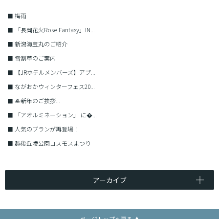
■
梅雨
■
「長岡花火Rose Fantasy」IN...
■
新潟海宝丸のご紹介
■
雪割草のご案内
■
【JRホテルメンバーズ】アプ...
■
ながおかウィンターフェス20...
■
🎍新年のご挨拶...
■
「アオルミネーション」 に�...
■
人気のプランが再登場！
■
越後丘陵公園コスモスまつり
アーカイブ
ページトップへ戻る ▲