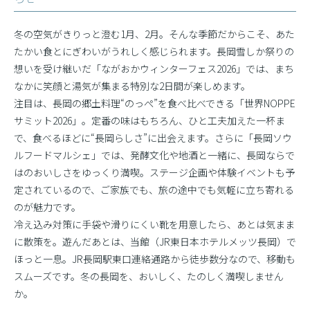
冬の空気がきりっと澄む1月、2月。そんな季節だからこそ、あた
たかい食とにぎわいがうれしく感じられます。長岡雪しか祭りの
想いを受け継いだ「ながおかウィンターフェス2026」では、まち
なかに笑顔と湯気が集まる特別な2日間が楽しめます。
注目は、長岡の郷土料理“のっぺ”を食べ比べできる「世界NOPPE
サミット2026」。定番の味はもちろん、ひと工夫加えた一杯ま
で、食べるほどに“長岡らしさ”に出会えます。さらに「長岡ソウ
ルフードマルシェ」では、発酵文化や地酒と一緒に、長岡ならで
はのおいしさをゆっくり満喫。ステージ企画や体験イベントも予
定されているので、ご家族でも、旅の途中でも気軽に立ち寄れる
のが魅力です。
冷え込み対策に手袋や滑りにくい靴を用意したら、あとは気まま
に散策を。遊んだあとは、当館（JR東日本ホテルメッツ長岡）で
ほっと一息。JR長岡駅東口連絡通路から徒歩数分なので、移動も
スムーズです。冬の長岡を、おいしく、たのしく満喫しません
か。