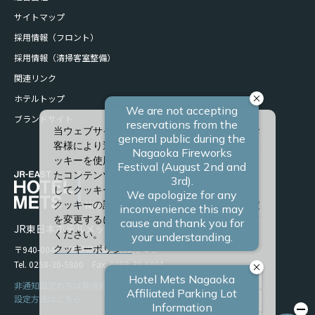
サイトマップ
採用情報（フロント）
採用情報（清掃客室整備）
関連リンク
ホテルトップ
ブランドサイト
当ウェブサイトでは、サービスの向上、またお
客様により適したサービスを提供するため、ク
ッキーを使用しています。また、お客様に合っ
たコンテンツや広告を表示させることを目的と
してクッキーを使用する場合があります。
クッキーの詳細や、クッキーの種類ごとに設定
を変更するには、「詳細設定」をクリックして
JR東日本ホテルメッツ 長岡
ください。
〒940-0048 新潟県長岡市台町2-4-9
クッキーポリシー
Tel. 0258-30-5800 Fax. 0258-30-5801
すべて許可
非通知設定の方は発信者番号を設定の上お電話ください。
設定方法はこちら
必須クッキーのみ