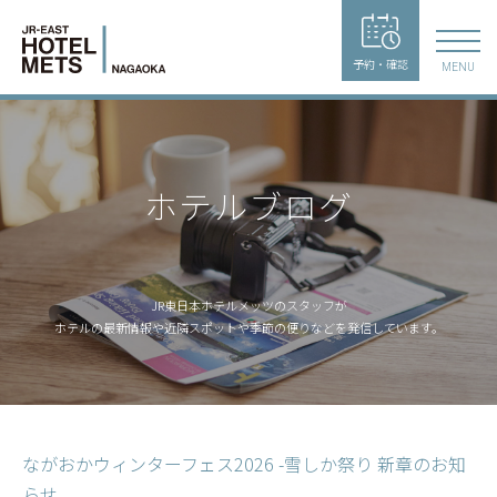
予約・確認
MENU
ホテルブログ
JR東日本ホテルメッツのスタッフが
ホテルの最新情報や近隣スポットや季節の便りなどを発信しています。
ながおかウィンターフェス2026 -雪しか祭り 新章のお知
らせ