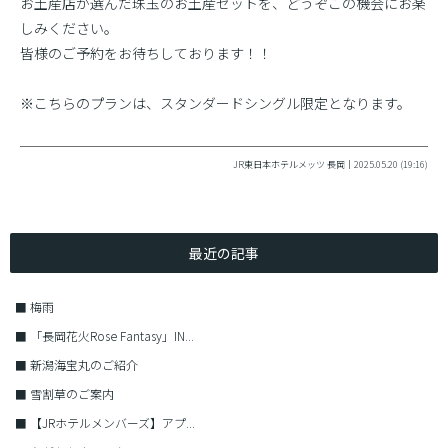
お土産店が選んだ珠玉のお土産セットを、どうぞこの機会にお楽
しみください。
皆様のご予約をお待ちしております！！
※こちらのプランは、スタンダードシングル限定となります。
JR東日本ホテルメッツ 長岡｜2025.05.20 (19:16)
最近の記事
■
梅雨
■
「長岡花火Rose Fantasy」IN...
■
新潟海宝丸のご紹介
■
雪割草のご案内
■
【JRホテルメンバーズ】アプ...