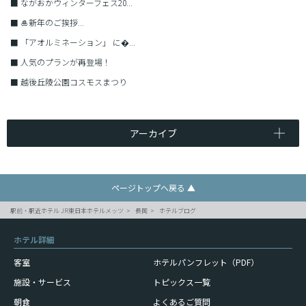
■
ながおかウィンターフェス20...
■
🎍新年のご挨拶...
■
「アオルミネーション」 に�...
■
人気のプランが再登場！
■
越後丘陵公園コスモスまつり
アーカイブ
ページトップへ戻る ▲
駅前・駅近ホテル JR東日本ホテルメッツ
長岡
ホテルブログ
ホテル詳細
客室
ホテルパンフレット（PDF）
施設・サービス
トピックス一覧
朝食
よくあるご質問