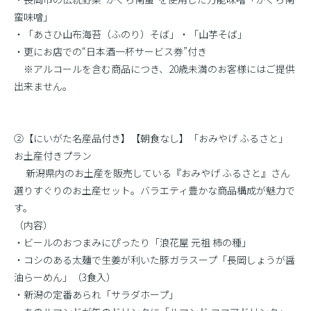
蛮味噌」
・「あさひ山布海苔（ふのり）そば」・「山芋そば」
・更にお店での“日本酒一杯サービス券”付き
※アルコールを含む商品につき、20歳未満のお客様にはご提供
出来ません。
②【にいがた名産品付き】【朝食なし】「おみやげ ふるさと」
お土産付きプラン
新潟県内のお土産を販売している『おみやげ ふるさと』さん
選りすぐりのお土産セット。バラエティ豊かな商品構成が魅力で
す。
（内容）
・ビールのおつまみにぴったり「浪花屋 元祖 柿の種」
・コシのある太麺で生姜が利いた豚ガラスープ「長岡しょうが醤
油らーめん」（3食入）
・新潟の定番あられ「サラダホープ」