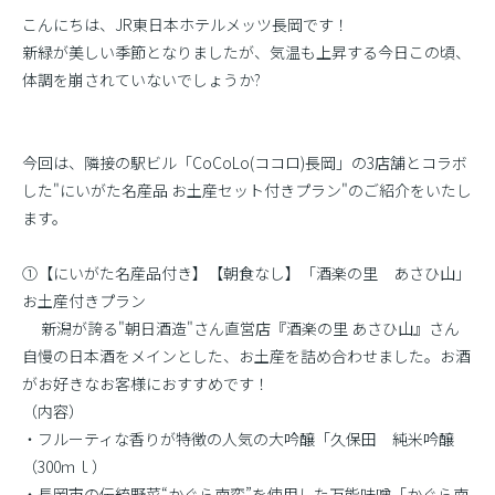
こんにちは、JR東日本ホテルメッツ長岡です！
新緑が美しい季節となりましたが、気温も上昇する今日この頃、
体調を崩されていないでしょうか?
今回は、隣接の駅ビル「CoCoLo(ココロ)長岡」の3店舗とコラボ
した"にいがた名産品 お土産セット付きプラン"のご紹介をいたし
ます。
①【にいがた名産品付き】【朝食なし】「酒楽の里 あさひ山」
お土産付きプラン
新潟が誇る"朝日酒造"さん直営店『酒楽の里 あさひ山』さん
自慢の日本酒をメインとした、お土産を詰め合わせました。お酒
がお好きなお客様におすすめです！
（内容）
・フルーティな香りが特徴の人気の大吟醸「久保田 純米吟醸
（300ｍｌ）
・長岡市の伝統野菜“かぐら南蛮”を使用した万能味噌「かぐら南