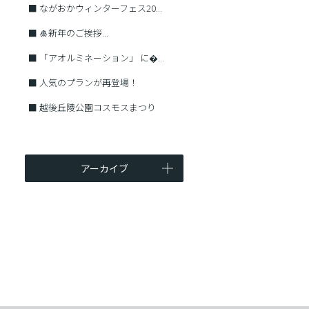
■
ながおかウィンターフェス20...
■
🎍新年のご挨拶...
■
「アオルミネーション」 に�...
■
人気のプランが再登場！
■
越後丘陵公園コスモスまつり
アーカイブ