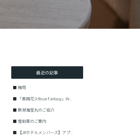
最近の記事
■
梅雨
■
「長岡花火Rose Fantasy」IN...
■
新潟海宝丸のご紹介
■
雪割草のご案内
■
【JRホテルメンバーズ】アプ...