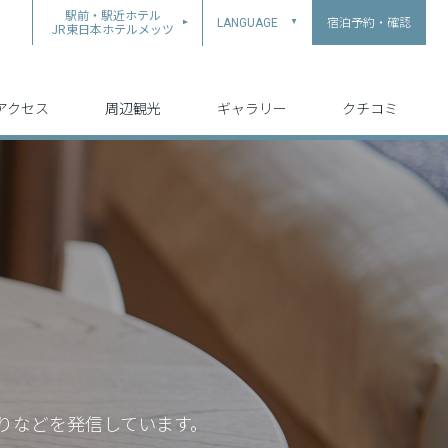
駅前・駅近ホテル
宿泊予約・確認
LANGUAGE
▲
JR東日本ホテルメッツ
中文（简体字）
中文（繁体字）
English
日本語
한국어
アクセス
周辺観光
ギャラリー
クチコミ
りなどを発信しています。