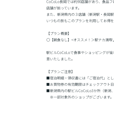
CoCoLo長岡では約90店舗があり、食
店舗が揃っています。
また、新潟県内の３店舗（新潟駅・長岡駅・
いつもの旅もこのプランを利用してお得を
【プラン概要】
〇【朝食なし】<オススメ！＞駅ナカ満喫♪
駅ビルCoCoLoで食事やショッピングが愉し
意いたしました。
【プランご注意】
■宿泊明細・領収書には「ご宿泊代」とし
■お買物券の有効期限はチェックアウト日
■新潟県内の駅ビルCoCoLo3か所（新
※一部対象外のショップがございます。
＜ブログUP