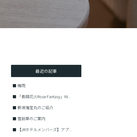
最近の記事
■
梅雨
■
「長岡花火Rose Fantasy」IN...
■
新潟海宝丸のご紹介
■
雪割草のご案内
■
【JRホテルメンバーズ】アプ...