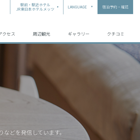
駅前・駅近ホテル
宿泊予約・確認
LANGUAGE
▲
JR東日本ホテルメッツ
中文（简体字）
中文（繁体字）
English
日本語
한국어
アクセス
周辺観光
ギャラリー
クチコミ
りなどを発信しています。