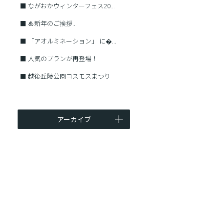
■
ながおかウィンターフェス20...
■
🎍新年のご挨拶...
■
「アオルミネーション」 に�...
■
人気のプランが再登場！
■
越後丘陵公園コスモスまつり
アーカイブ