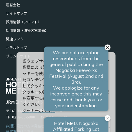
運営会社
サイトマップ
採用情報（フロント）
採用情報（清掃客室整備）
関連リンク
ホテルトップ
ブランドサイト
当ウェブサイトでは、サービスの向上、またお
客様により適したサービスを提供するため、ク
ッキーを使用しています。また、お客様に合っ
たコンテンツや広告を表示させることを目的と
してクッキーを使用する場合があります。
クッキーの詳細や、クッキーの種類ごとに設定
を変更するには、「詳細設定」をクリックして
JR東日本ホテルメッツ 長岡
ください。
〒940-0048 新潟県長岡市台町2-4-9
クッキーポリシー
Tel. 0258-30-5800 Fax. 0258-30-5801
すべて許可
非通知設定の方は発信者番号を設定の上お電話ください。
設定方法はこちら