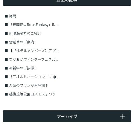
■
梅雨
■
「長岡花火Rose Fantasy」IN...
■
新潟海宝丸のご紹介
■
雪割草のご案内
■
【JRホテルメンバーズ】アプ...
■
ながおかウィンターフェス20...
■
🎍新年のご挨拶...
■
「アオルミネーション」 に�...
■
人気のプランが再登場！
■
越後丘陵公園コスモスまつり
アーカイブ