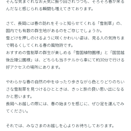
そんな気まぐれなお天気に振り回されつつも、そろそろ春が来る
んだなと感じられる瞬間も増えてきております。
さて、長岡には春の訪れをそっと知らせてくれる「雪割草」の、
国内でも有数の群生地があるのをご存じでしょうか。
雪どけを押しのけるように咲くかわいい姿は、見る人の気持ちま
で明るくしてくれる春の風物詩です。
おすすめの雪割草の群生が楽しめる「雪国植物園様」と「国営越
後丘陵公園様」は、どちらも当ホテルから車にて約30分で行ける
好アクセスの場所にあります。
やわらかな春の自然の中をゆったり歩きながら色とりどりのちい
さな雪割草を見つけるひとときは、きっと旅の良い思い出になる
かと思います。
長岡へお越しの際には、春の始まりを感じに、ぜひ足を運んでみ
てください。
それでは、みなさまのお越しを心よりお待ちしております。