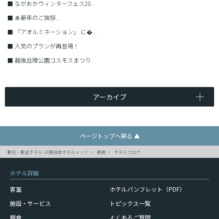
■
ながおかウィンターフェス20...
■
🎍新年のご挨拶...
■
「アオルミネーション」 に�...
■
人気のプランが再登場！
■
越後丘陵公園コスモスまつり
アーカイブ
ページトップへ戻る ▲
駅前・駅近ホテル JR東日本ホテルメッツ
長岡
ホテルブログ
ホテル詳細
客室
ホテルパンフレット（PDF）
施設・サービス
トピックス一覧
朝食
よくあるご質問