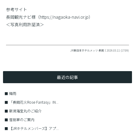
参考サイト
長岡観光ナビ様（https://nagaoka-navi.or.jp）
＜写真利用許諾済＞
JR東日本ホテルメッツ 長岡｜2026.03.11 (17:09)
最近の記事
■
梅雨
■
「長岡花火Rose Fantasy」IN...
■
新潟海宝丸のご紹介
■
雪割草のご案内
■
【JRホテルメンバーズ】アプ...