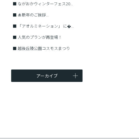
■
ながおかウィンターフェス20...
■
🎍新年のご挨拶...
■
「アオルミネーション」 に�...
■
人気のプランが再登場！
■
越後丘陵公園コスモスまつり
アーカイブ