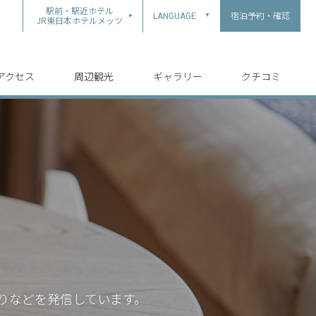
駅前・駅近ホテル
宿泊予約・確認
LANGUAGE
▲
JR東日本ホテルメッツ
中文（简体字）
中文（繁体字）
English
日本語
한국어
アクセス
周辺観光
ギャラリー
クチコミ
りなどを発信しています。