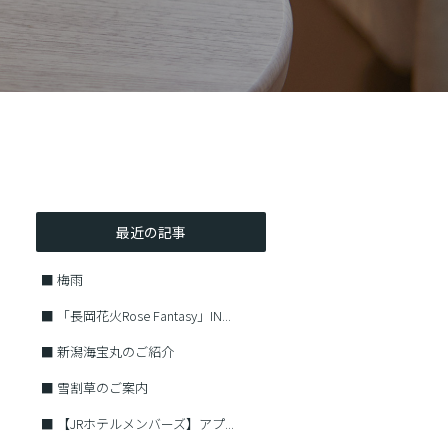
最近の記事
■
梅雨
■
「長岡花火Rose Fantasy」IN...
■
新潟海宝丸のご紹介
■
雪割草のご案内
■
【JRホテルメンバーズ】アプ...