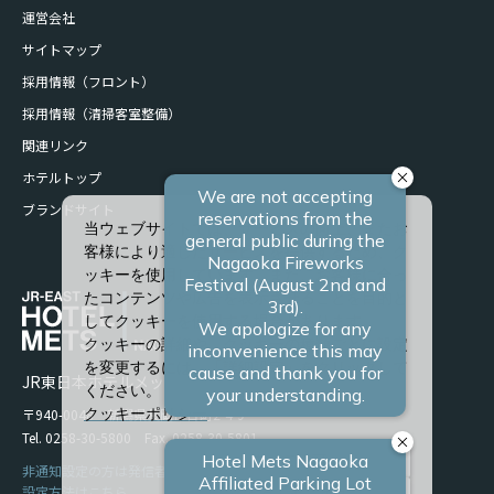
運営会社
サイトマップ
採用情報（フロント）
採用情報（清掃客室整備）
関連リンク
ホテルトップ
ブランドサイト
当ウェブサイトでは、サービスの向上、またお
客様により適したサービスを提供するため、ク
ッキーを使用しています。また、お客様に合っ
たコンテンツや広告を表示させることを目的と
してクッキーを使用する場合があります。
クッキーの詳細や、クッキーの種類ごとに設定
を変更するには、「詳細設定」をクリックして
JR東日本ホテルメッツ 長岡
ください。
〒940-0048 新潟県長岡市台町2-4-9
クッキーポリシー
Tel. 0258-30-5800 Fax. 0258-30-5801
すべて許可
非通知設定の方は発信者番号を設定の上お電話ください。
設定方法はこちら