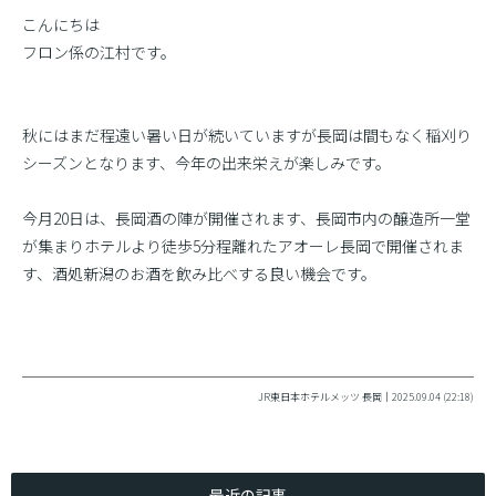
こんにちは
フロン係の江村です。
秋にはまだ程遠い暑い日が続いていますが長岡は間もなく稲刈り
シーズンとなります、今年の出来栄えが楽しみです。
今月20日は、長岡酒の陣が開催されます、長岡市内の醸造所一堂
が集まりホテルより徒歩5分程離れたアオーレ長岡で開催されま
す、酒処新潟のお酒を飲み比べする良い機会です。
JR東日本ホテルメッツ 長岡｜2025.09.04 (22:18)
最近の記事