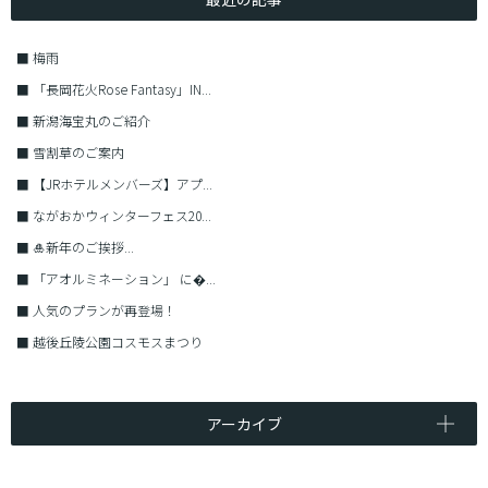
■
梅雨
■
「長岡花火Rose Fantasy」IN...
■
新潟海宝丸のご紹介
■
雪割草のご案内
■
【JRホテルメンバーズ】アプ...
■
ながおかウィンターフェス20...
■
🎍新年のご挨拶...
■
「アオルミネーション」 に�...
■
人気のプランが再登場！
■
越後丘陵公園コスモスまつり
アーカイブ