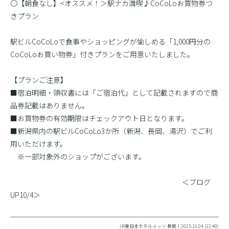
〇【朝食なし】<オススメ！＞駅ナカ満喫♪CoCoLoお買物券つ
きプラン
駅ビルCoCoLoで食事やショッピングが愉しめる「1,000円分の
CoCoLoお買い物券」付きプランをご用意いたしました。
【プランご注意】
■宿泊明細・領収書には「ご宿泊代」として記載されますので商
品券記載はありません。
■お買物券の有効期限はチェックアウト日となります。
■新潟県内の駅ビルCoCoLo3か所（新潟、長岡、湯沢）でご利
用いただけます。
※一部対象外のショップがございます。
＜ブログ
UP10/4＞
JR東日本ホテルメッツ 長岡｜2025.10.04 (22:40)