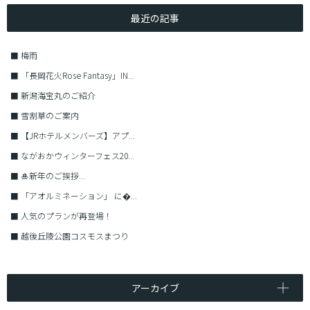
最近の記事
■
梅雨
■
「長岡花火Rose Fantasy」IN...
■
新潟海宝丸のご紹介
■
雪割草のご案内
■
【JRホテルメンバーズ】アプ...
■
ながおかウィンターフェス20...
■
🎍新年のご挨拶...
■
「アオルミネーション」 に�...
■
人気のプランが再登場！
■
越後丘陵公園コスモスまつり
アーカイブ