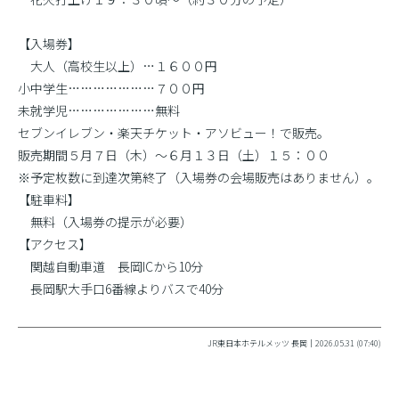
【入場券】
大人（高校生以上）…１６００円
小中学生…………………７００円
未就学児…………………無料
セブンイレブン・楽天チケット・アソビュー！で販売。
販売期間５月７日（木）〜６月１３日（土）１５：００
※予定枚数に到達次第終了（入場券の会場販売はありません）。
【駐車料】
無料（入場券の提示が必要）
【アクセス】
関越自動車道 長岡ICから10分
長岡駅大手口6番線よりバスで40分
JR東日本ホテルメッツ 長岡｜2026.05.31 (07:40)