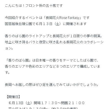
こんにちは！フロント係の五十嵐です
今回紹介するイベントは「長岡花火Rose Fantasy」です
国営越後丘陵公園で６月１３日（土）に開催されます
香りのばら園のライトアップと長岡花火が１日限りの夢の競演。
地上に咲き誇るバラと夜空に咲き乱れる長岡花火のコラボレーシ
ョン。
「香りのばら園」は日本唯一の香りをテーマとしたばら園で、
香りのエリアや色彩のエリアなど８つのエリアで構成していま
す。
長岡へお越しの際はぜひ足を運んでみてはいかがでしょうか。
【開催日】
６月１3日（土）開場１７：３０〜閉園２１：００
花火打上げ１９：３０頃〜（約３０分の予定）