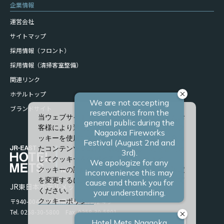
企業情報
運営会社
サイトマップ
採用情報（フロント）
採用情報（清掃客室整備）
関連リンク
ホテルトップ
ブランドサイト
当ウェブサイトでは、サービスの向上、またお
客様により適したサービスを提供するため、ク
ッキーを使用しています。また、お客様に合っ
たコンテンツや広告を表示させることを目的と
してクッキーを使用する場合があります。
クッキーの詳細や、クッキーの種類ごとに設定
を変更するには、「詳細設定」をクリックして
JR東日本ホテルメッツ 長岡
ください。
〒940-0048 新潟県長岡市台町2-4-9
クッキーポリシー
Tel. 0258-30-5800 Fax. 0258-30-5801
すべて許可