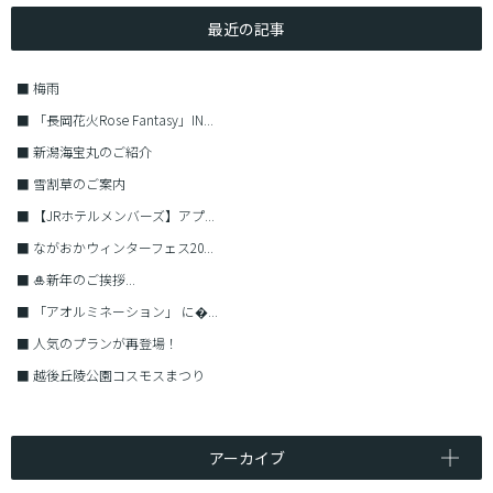
最近の記事
■
梅雨
■
「長岡花火Rose Fantasy」IN...
■
新潟海宝丸のご紹介
■
雪割草のご案内
■
【JRホテルメンバーズ】アプ...
■
ながおかウィンターフェス20...
■
🎍新年のご挨拶...
■
「アオルミネーション」 に�...
■
人気のプランが再登場！
■
越後丘陵公園コスモスまつり
アーカイブ