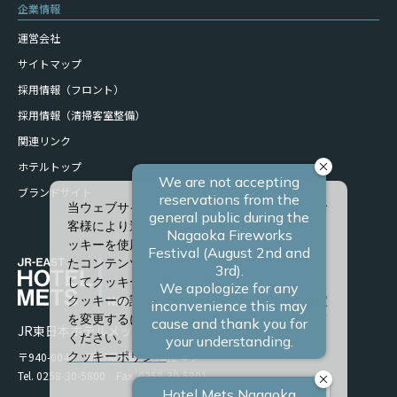
企業情報
運営会社
サイトマップ
採用情報（フロント）
採用情報（清掃客室整備）
関連リンク
ホテルトップ
ブランドサイト
当ウェブサイトでは、サービスの向上、またお
客様により適したサービスを提供するため、ク
ッキーを使用しています。また、お客様に合っ
たコンテンツや広告を表示させることを目的と
してクッキーを使用する場合があります。
クッキーの詳細や、クッキーの種類ごとに設定
を変更するには、「詳細設定」をクリックして
JR東日本ホテルメッツ 長岡
ください。
〒940-0048 新潟県長岡市台町2-4-9
クッキーポリシー
Tel. 0258-30-5800 Fax. 0258-30-5801
すべて許可