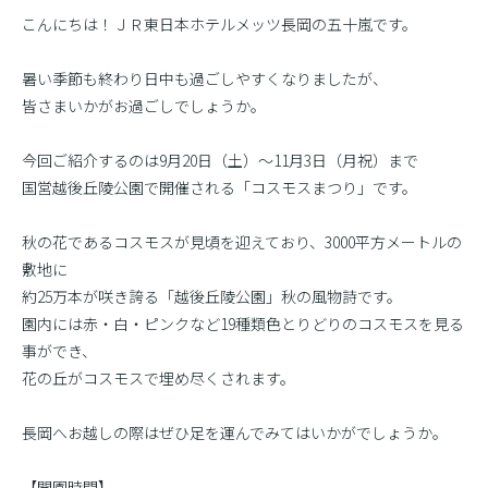
こんにちは！ＪＲ東日本ホテルメッツ長岡の五十嵐です。
暑い季節も終わり日中も過ごしやすくなりましたが、
皆さまいかがお過ごしでしょうか。
今回ご紹介するのは9月20日（土）〜11月3日（月祝）まで
国営越後丘陵公園で開催される「コスモスまつり」です。
秋の花であるコスモスが見頃を迎えており、3000平方メートルの
敷地に
約25万本が咲き誇る「越後丘陵公園」秋の風物詩です。
園内には赤・白・ピンクなど19種類色とりどりのコスモスを見る
事ができ、
花の丘がコスモスで埋め尽くされます。
長岡へお越しの際はぜひ足を運んでみてはいかがでしょうか。
【開園時間】