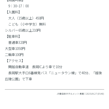
9：30~17：00
【入園料】
大人（15歳以上）450円
こども（小中学生）無料
シルバー65歳以上210円
【駐車料】
普通車320円
大型車1050円
二輪車100円
【アクセス】
関越自動車道 長岡ICより車で10分
長岡駅大手口6番線発バス「ニュータウン線」で40分、「越後
丘陵公園」で下車
JR東日本ホテルメッツ 長岡｜2025.09.27 (05:40)