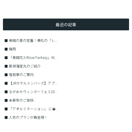
最近の記事
■
長岡の夏の定番！美松の「レ...
■
梅雨
■
「長岡花火Rose Fantasy」IN...
■
新潟海宝丸のご紹介
■
雪割草のご案内
■
【JRホテルメンバーズ】アプ...
■
ながおかウィンターフェス20...
■
🎍新年のご挨拶...
■
「アオルミネーション」 に�...
■
人気のプランが再登場！