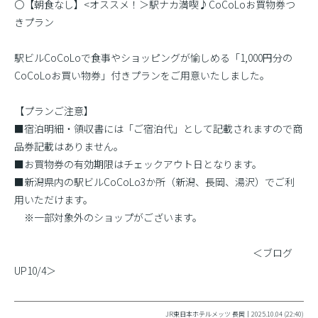
〇【朝食なし】<オススメ！＞駅ナカ満喫♪CoCoLoお買物券つ
きプラン
駅ビルCoCoLoで食事やショッピングが愉しめる「1,000円分の
CoCoLoお買い物券」付きプランをご用意いたしました。
【プランご注意】
■宿泊明細・領収書には「ご宿泊代」として記載されますので商
品券記載はありません。
■お買物券の有効期限はチェックアウト日となります。
■新潟県内の駅ビルCoCoLo3か所（新潟、長岡、湯沢）でご利
用いただけます。
※一部対象外のショップがございます。
＜ブログ
UP10/4＞
JR東日本ホテルメッツ 長岡｜2025.10.04 (22:40)