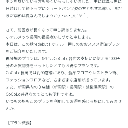
ボンを履いている方も多くいらっしゃいました。中には真っ黒に
日焼けして短トップにショートパンツ姿の方ともすれ違い、まだ
まだ季節は夏なんでしょうか(/・ω・)/( ´∀｀ )
さて、前置きが長くなって申し訳ありません。
ホテルメッツ長岡の最長老いしづかと申します。
本日は、この秋redebut！ホテル一押しのおおススメ宿泊プラン
をご紹介をいたします。
再登場のプランは、駅ビルCoCoLo各店の支払いに使える1000円
分のお買物券をセットしたとてもお得なプランです。
CoCoLo長岡では約90店舗があり、食品フロアやレストラン街、
ファッションフロアなど、さまざまな店舗が揃っています。
また、新潟県内の３店舗（新潟駅・長岡駅・越後湯沢駅）の
CoCoLo共通なのでとても便利ですよ。
いつもの旅もこのプランを利用してお得を感じる旅にしてみませ
んか。
【プラン概要】