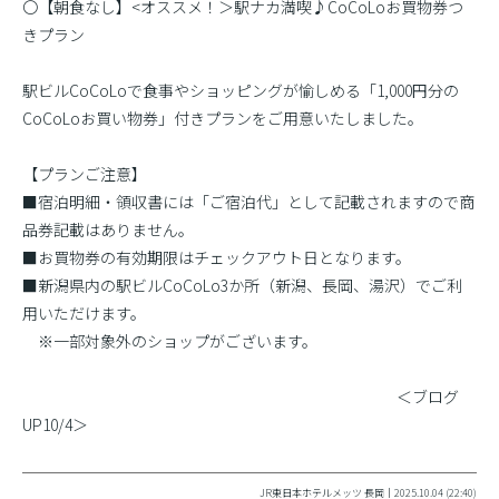
〇【朝食なし】<オススメ！＞駅ナカ満喫♪CoCoLoお買物券つ
きプラン
駅ビルCoCoLoで食事やショッピングが愉しめる「1,000円分の
CoCoLoお買い物券」付きプランをご用意いたしました。
【プランご注意】
■宿泊明細・領収書には「ご宿泊代」として記載されますので商
品券記載はありません。
■お買物券の有効期限はチェックアウト日となります。
■新潟県内の駅ビルCoCoLo3か所（新潟、長岡、湯沢）でご利
用いただけます。
※一部対象外のショップがございます。
＜ブログ
UP10/4＞
JR東日本ホテルメッツ 長岡｜2025.10.04 (22:40)