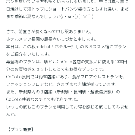
ボンを履いている方も多くいらっしゃいました。中には真っ黒に
日焼けして短トップにショートパンツ姿の方ともすれ違い、まだ
まだ季節は夏なんでしょうか(/・ω・)/( ´∀｀ )
さて、前置きが長くなって申し訳ありません。
ホテルメッツ長岡の最長老いしづかと申します。
本日は、この秋redebut！ホテル一押しのおおススメ宿泊プラン
をご紹介をいたします。
再登場のプランは、駅ビルCoCoLo各店の支払いに使える1000円
分のお買物券をセットしたとてもお得なプランです。
CoCoLo長岡では約90店舗があり、食品フロアやレストラン街、
ファッションフロアなど、さまざまな店舗が揃っています。
また、新潟県内の３店舗（新潟駅・長岡駅・越後湯沢駅）の
CoCoLo共通なのでとても便利ですよ。
いつもの旅もこのプランを利用してお得を感じる旅にしてみませ
んか。
【プラン概要】