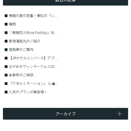
■
長岡の夏の定番！美松の「レ...
■
梅雨
■
「長岡花火Rose Fantasy」IN...
■
新潟海宝丸のご紹介
■
雪割草のご案内
■
【JRホテルメンバーズ】アプ...
■
ながおかウィンターフェス20...
■
🎍新年のご挨拶...
■
「アオルミネーション」 に�...
■
人気のプランが再登場！
アーカイブ