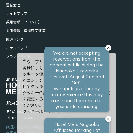
運営会社
サイトマップ
採用情報（フロント）
採用情報（清掃客室整備）
関連リンク
ホテルトップ
ブランドサイト
当ウェブサイトでは、サービスの向上、またお
客様により適したサービスを提供するため、ク
ッキーを使用しています。また、お客様に合っ
たコンテンツや広告を表示させることを目的と
してクッキーを使用する場合があります。
クッキーの詳細や、クッキーの種類ごとに設定
を変更するには、「詳細設定」をクリックして
JR東日本ホテルメッツ 長岡
ください。
〒940-0048 新潟県長岡市台町2-4-9
クッキーポリシー
Tel. 0258-30-5800 Fax. 0258-30-5801
すべて許可
非通知設定の方は発信者番号を設定の上お電話ください。
設定方法はこちら