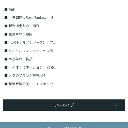
■
梅雨
■
「長岡花火Rose Fantasy」IN...
■
新潟海宝丸のご紹介
■
雪割草のご案内
■
【JRホテルメンバーズ】アプ...
■
ながおかウィンターフェス20...
■
🎍新年のご挨拶...
■
「アオルミネーション」 に�...
■
人気のプランが再登場！
■
越後丘陵公園コスモスまつり
アーカイブ
ページトップへ戻る ▲