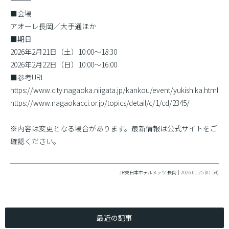
――――――――――
■会場
アオーレ長岡／大手通ほか
■期日
2026年2月21日（土）10:00〜18:30
2026年2月22日（日）10:00〜16:00
■参考URL
https://www.city.nagaoka.niigata.jp/kankou/event/yukishika.html
https://www.nagaokacci.or.jp/topics/detail/c/1/cd/2345/
※内容は変更となる場合があります。最新情報は公式サイトをご
確認ください。
JR東日本ホテルメッツ 長岡｜2026.01.25 (01:54)
最近の記事