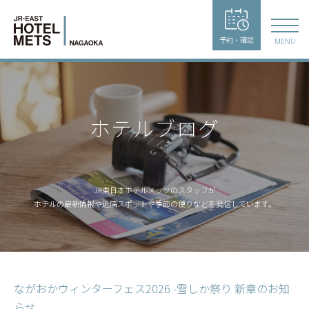
予約・確認
MENU
ホテルブログ
JR東日本ホテルメッツのスタッフが
ホテルの最新情報や近隣スポットや季節の便りなどを発信しています。
ながおかウィンターフェス2026 -雪しか祭り 新章のお知
らせ