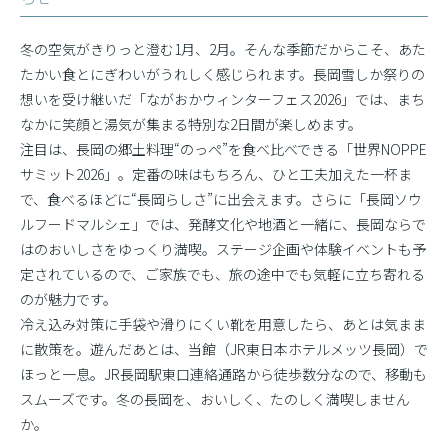
冬の空気がきりっと澄む1月、2月。そんな季節だからこそ、あた
たかい食とにぎわいがうれしく感じられます。長岡雪しか祭りの
想いを受け継いだ「ながおかウィンターフェス2026」では、まち
なかに笑顔と湯気が集まる特別な2日間が楽しめます。
注目は、長岡の郷土料理“のっぺ”を食べ比べできる「世界NOPPE
サミット2026」。定番の味はもちろん、ひと工夫加えた一杯ま
で、食べるほどに“長岡らしさ”に出会えます。さらに「長岡ソウ
ルフードマルシェ」では、発酵文化や地酒と一緒に、長岡ならで
はのおいしさをゆっくり満喫。ステージ企画や体験イベントも予
定されているので、ご家族でも、旅の途中でも気軽に立ち寄れる
のが魅力です。
冷え込み対策に手袋や滑りにくい靴を用意したら、あとは気まま
に散策を。遊んだあとは、当館（JR東日本ホテルメッツ長岡）で
ほっと一息。JR長岡駅東口連絡通路から徒歩数分なので、移動も
スムーズです。冬の長岡を、おいしく、たのしく満喫しません
か。