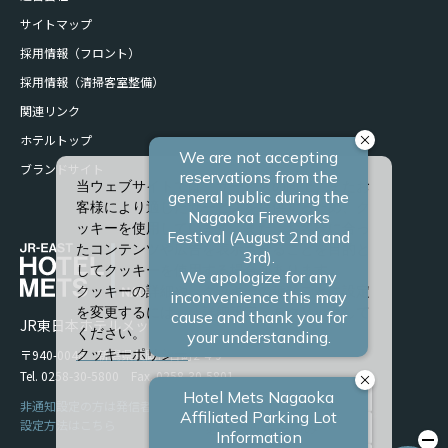
サイトマップ
採用情報（フロント）
採用情報（清掃客室整備）
関連リンク
ホテルトップ
ブランドサイト
当ウェブサイトでは、サービスの向上、またお
客様により適したサービスを提供するため、ク
ッキーを使用しています。また、お客様に合っ
たコンテンツや広告を表示させることを目的と
してクッキーを使用する場合があります。
クッキーの詳細や、クッキーの種類ごとに設定
を変更するには、「詳細設定」をクリックして
JR東日本ホテルメッツ 長岡
ください。
〒940-0048 新潟県長岡市台町2-4-9
クッキーポリシー
Tel. 0258-30-5800 Fax. 0258-30-5801
すべて許可
非通知設定の方は発信者番号を設定の上お電話ください。
設定方法はこちら
必須クッキーのみ