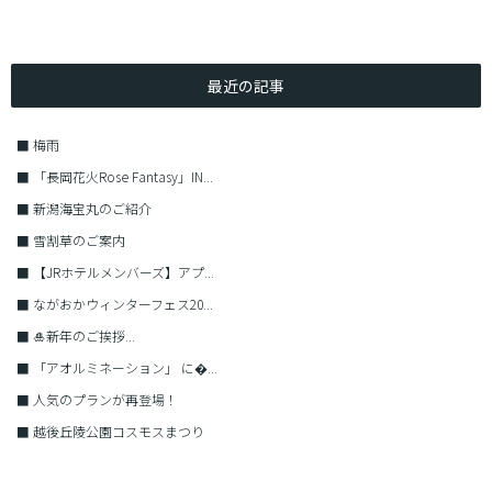
最近の記事
■
梅雨
■
「長岡花火Rose Fantasy」IN...
■
新潟海宝丸のご紹介
■
雪割草のご案内
■
【JRホテルメンバーズ】アプ...
■
ながおかウィンターフェス20...
■
🎍新年のご挨拶...
■
「アオルミネーション」 に�...
■
人気のプランが再登場！
■
越後丘陵公園コスモスまつり