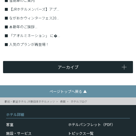
■
雪割草のご案内
■
【JRホテルメンバーズ】アプ...
■
ながおかウィンターフェス20...
■
🎍新年のご挨拶...
■
「アオルミネーション」 に�...
■
人気のプランが再登場！
アーカイブ
ページトップへ戻る ▲
駅前・駅近ホテル JR東日本ホテルメッツ
長岡
ホテルブログ
ホテル詳細
客室
ホテルパンフレット（PDF）
施設・サービス
トピックス一覧