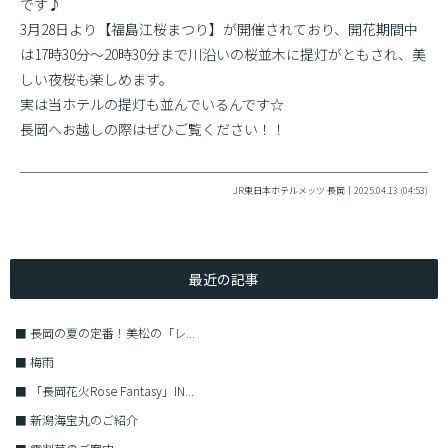
です♪
3月28日より【福島江桜まつり】が開催されており、開花期間中
は17時30分〜20時30分まで川沿いの桜並木に提灯がともされ、美
しい夜桜も楽しめます。
実は当ホテルの提灯も並んでいるんです☆
長岡へお越しの際はぜひご覧ください！！
JR東日本ホテルメッツ 長岡｜2025.04.13 (04:53)
最近の記事
■
長岡の夏の定番！美松の「レ...
■
梅雨
■
「長岡花火Rose Fantasy」IN...
■
新潟海宝丸のご紹介