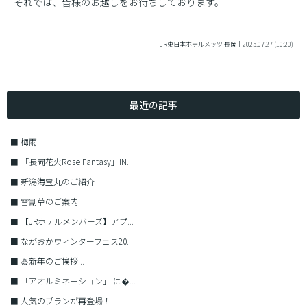
それでは、皆様のお越しをお待ちしております。
JR東日本ホテルメッツ 長岡｜2025.07.27 (10:20)
最近の記事
■
梅雨
■
「長岡花火Rose Fantasy」IN...
■
新潟海宝丸のご紹介
■
雪割草のご案内
■
【JRホテルメンバーズ】アプ...
■
ながおかウィンターフェス20...
■
🎍新年のご挨拶...
■
「アオルミネーション」 に�...
■
人気のプランが再登場！