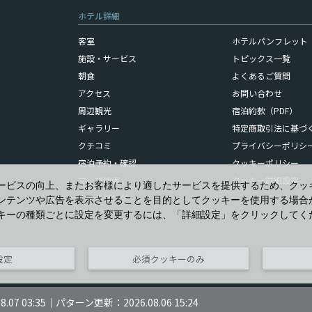
ホテル詳細
客室
ホテルパンフレット（
施設・サービス
トピックス一覧
朝食
よくあるご質問
アクセス
お問い合わせ
周辺観光
宿泊約款（PDF）
ギャラリー
特定商取引法に基づ
クチコミ
プライバシーポリシ
宿泊予約・確認
クッキーポリシー
マップ検索
クッキー詳細設定
ービスの向上、またお客様により適したサービスを提供するため、クッ
ホテルブログ
ンテンツや広告を表示させることを目的としてクッキーを使用する場合
キーの種類ごとに設定を変更するには、「詳細設定」をクリックしてく
設定
必須クッキーのみ
07 03:35
｜パターン更新：2026.08.06 15:24