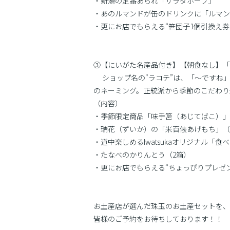
・新潟の定番あられ「サラダホープ」
・あのルマンドが缶のドリンクに「ルマン
・更にお店でもらえる“笹団子1個引換え券
③【にいがた名産品付き】【朝食なし】「LAC
ショップ名の"ラコテ”は、「〜ですね
のネーミング。正統派から季節のこだわり
（内容）
・季節限定商品「味手筥（あじてばこ）」
・瑞花（ずいか）の「米百俵あげもち」（
・道中楽しめるIwatsukaオリジナル「
・たなべのかりんとう（2箱）
・更にお店でもらえる“ちょっぴりプレゼ
お土産店が選んだ珠玉のお土産セットを、
皆様のご予約をお待ちしております！！