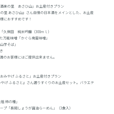
酒楽の里 あさひ山」お土産付きプラン
の里 あさひ山』さん自慢の日本酒をメインとした、お土産
様におすすめです！
「久保田 純米吟醸（300ｍｌ）
した万能味噌「かぐら南蛮味噌」
山芋そば」
き
満のお客様にはご提供出来ません。
おみやげ ふるさと」お土産付きプラン
やげ ふるさと』さん選りすぐりのお土産セット。バラエテ
祖 柿の種」
ープ「長岡しょうが醤油らーめん」（3食入）