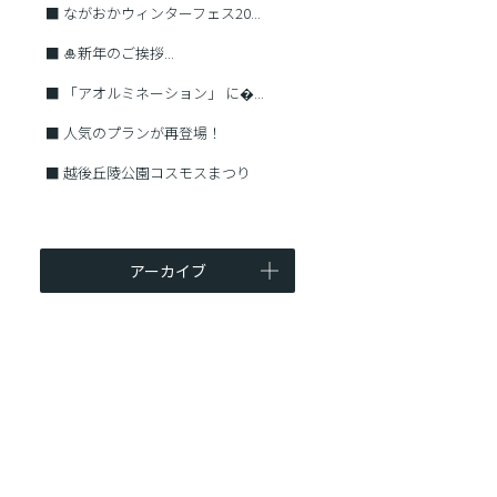
■
ながおかウィンターフェス20...
■
🎍新年のご挨拶...
■
「アオルミネーション」 に�...
■
人気のプランが再登場！
■
越後丘陵公園コスモスまつり
アーカイブ