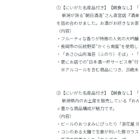
①【にいがた名産品付き】【朝食なし】「
新潟が誇る"朝日酒造"さん直営店『酒楽
を詰め合わせました。お酒がお好きなお客
（内容）
・フルーティな香りが特徴の人気の大吟醸
・長岡市の伝統野菜“かぐら南蛮”を使用
・「あさひ山布海苔（ふのり）そば」・「
・更にお店での“日本酒一杯サービス券”付
※アルコールを含む商品につき、20歳未
②【にいがた名産品付き】【朝食なし】「
新潟県内のお土産を販売している『おみ
ィ豊かな商品構成が魅力です。
（内容）
・ビールのおつまみにぴったり「浪花屋 元
・コシのある太麺で生姜が利いた豚ガラス