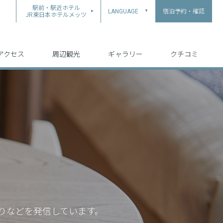
駅前・駅近ホテル
宿泊予約・確認
LANGUAGE
▲
JR東日本ホテルメッツ
中文（简体字）
中文（繁体字）
English
日本語
한국어
アクセス
周辺観光
ギャラリー
クチコミ
りなどを発信しています。