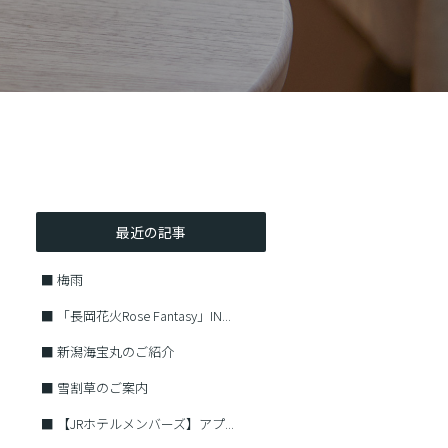
最近の記事
■
梅雨
■
「長岡花火Rose Fantasy」IN...
■
新潟海宝丸のご紹介
■
雪割草のご案内
■
【JRホテルメンバーズ】アプ...