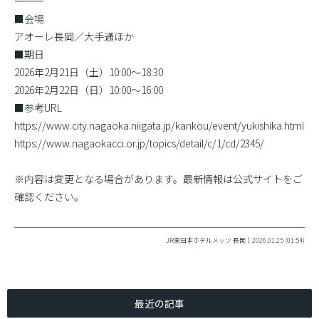
――――――――――
■会場
アオーレ長岡／大手通ほか
■期日
2026年2月21日（土）10:00〜18:30
2026年2月22日（日）10:00〜16:00
■参考URL
https://www.city.nagaoka.niigata.jp/kankou/event/yukishika.html
https://www.nagaokacci.or.jp/topics/detail/c/1/cd/2345/
※内容は変更となる場合があります。最新情報は公式サイトをご
確認ください。
JR東日本ホテルメッツ 長岡｜2026.01.25 (01:54)
最近の記事