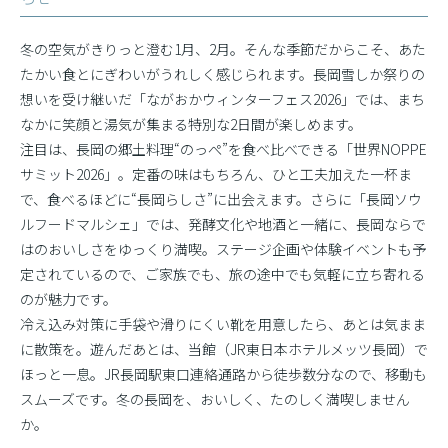
冬の空気がきりっと澄む1月、2月。そんな季節だからこそ、あた
たかい食とにぎわいがうれしく感じられます。長岡雪しか祭りの
想いを受け継いだ「ながおかウィンターフェス2026」では、まち
なかに笑顔と湯気が集まる特別な2日間が楽しめます。
注目は、長岡の郷土料理“のっぺ”を食べ比べできる「世界NOPPE
サミット2026」。定番の味はもちろん、ひと工夫加えた一杯ま
で、食べるほどに“長岡らしさ”に出会えます。さらに「長岡ソウ
ルフードマルシェ」では、発酵文化や地酒と一緒に、長岡ならで
はのおいしさをゆっくり満喫。ステージ企画や体験イベントも予
定されているので、ご家族でも、旅の途中でも気軽に立ち寄れる
のが魅力です。
冷え込み対策に手袋や滑りにくい靴を用意したら、あとは気まま
に散策を。遊んだあとは、当館（JR東日本ホテルメッツ長岡）で
ほっと一息。JR長岡駅東口連絡通路から徒歩数分なので、移動も
スムーズです。冬の長岡を、おいしく、たのしく満喫しません
か。