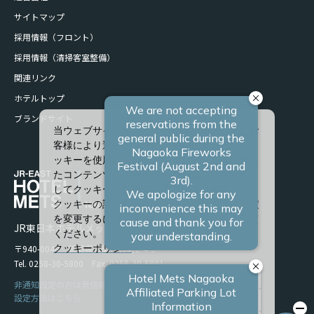
サイトマップ
採用情報（フロント）
採用情報（清掃客室整備）
関連リンク
ホテルトップ
ブランドサイト
当ウェブサイトでは、サービスの向上、またお
客様により適したサービスを提供するため、ク
ッキーを使用しています。また、お客様に合っ
たコンテンツや広告を表示させることを目的と
してクッキーを使用する場合があります。
クッキーの詳細や、クッキーの種類ごとに設定
を変更するには、「詳細設定」をクリックして
JR東日本ホテルメッツ 長岡
ください。
〒940-0048 新潟県長岡市台町2-4-9
クッキーポリシー
Tel. 0258-30-5800 Fax. 0258-30-5801
すべて許可
非通知設定の方は発信者番号を設定の上お電話ください。
設定方法はこちら
必須クッキーのみ