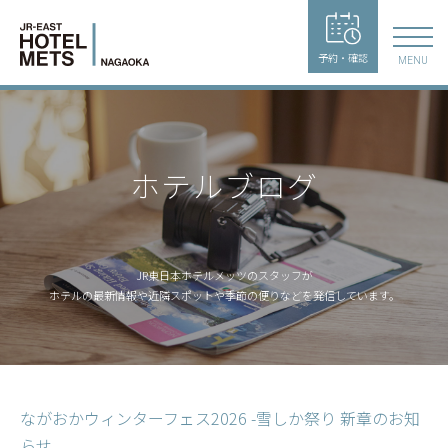
予約・確認
MENU
ホテルブログ
JR東日本ホテルメッツのスタッフが
ホテルの最新情報や近隣スポットや季節の便りなどを発信しています。
ながおかウィンターフェス2026 -雪しか祭り 新章のお知
らせ