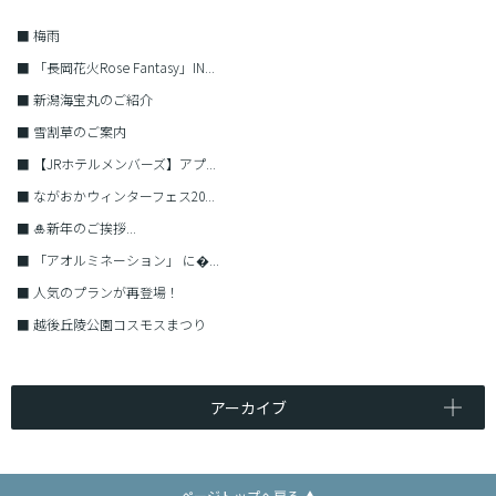
■
梅雨
■
「長岡花火Rose Fantasy」IN...
■
新潟海宝丸のご紹介
■
雪割草のご案内
■
【JRホテルメンバーズ】アプ...
■
ながおかウィンターフェス20...
■
🎍新年のご挨拶...
■
「アオルミネーション」 に�...
■
人気のプランが再登場！
■
越後丘陵公園コスモスまつり
アーカイブ
ページトップへ戻る ▲