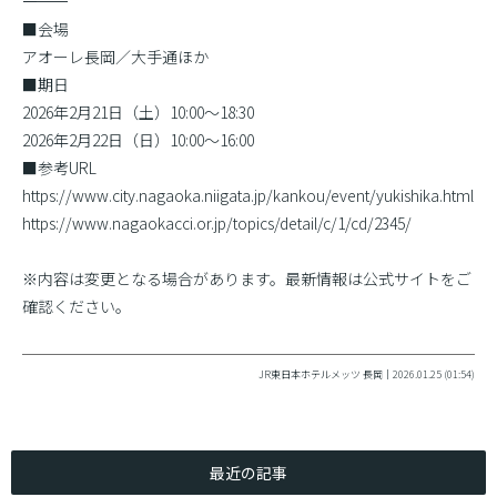
――――――――――
■会場
アオーレ長岡／大手通ほか
■期日
2026年2月21日（土）10:00〜18:30
2026年2月22日（日）10:00〜16:00
■参考URL
https://www.city.nagaoka.niigata.jp/kankou/event/yukishika.html
https://www.nagaokacci.or.jp/topics/detail/c/1/cd/2345/
※内容は変更となる場合があります。最新情報は公式サイトをご
確認ください。
JR東日本ホテルメッツ 長岡｜2026.01.25 (01:54)
最近の記事