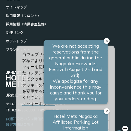
サイトマップ
採用情報（フロント）
採用情報（清掃客室整備）
関連リンク
ホテルトップ
ブランドサイト
当ウェブサイトでは、サービスの向上、またお
客様により適したサービスを提供するため、ク
ッキーを使用しています。また、お客様に合っ
たコンテンツや広告を表示させることを目的と
してクッキーを使用する場合があります。
クッキーの詳細や、クッキーの種類ごとに設定
を変更するには、「詳細設定」をクリックして
JR東日本ホテルメッツ 長岡
ください。
〒940-0048 新潟県長岡市台町2-4-9
クッキーポリシー
Tel. 0258-30-5800 Fax. 0258-30-5801
すべて許可
非通知設定の方は発信者番号を設定の上お電話ください。
設定方法はこちら
必須クッキーのみ