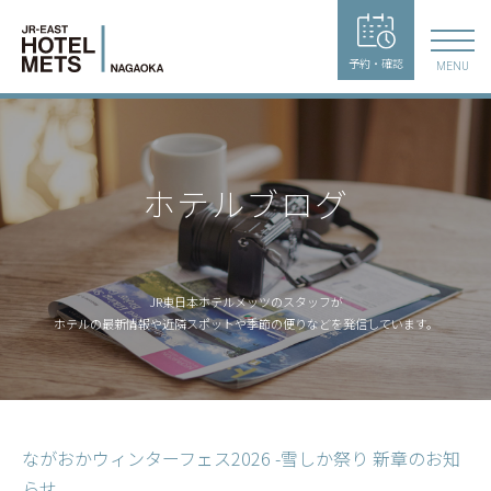
予約・確認
MENU
ホテルブログ
JR東日本ホテルメッツのスタッフが
ホテルの最新情報や近隣スポットや季節の便りなどを発信しています。
ながおかウィンターフェス2026 -雪しか祭り 新章のお知
らせ