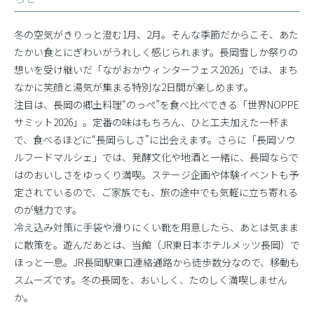
冬の空気がきりっと澄む1月、2月。そんな季節だからこそ、あた
たかい食とにぎわいがうれしく感じられます。長岡雪しか祭りの
想いを受け継いだ「ながおかウィンターフェス2026」では、まち
なかに笑顔と湯気が集まる特別な2日間が楽しめます。
注目は、長岡の郷土料理“のっぺ”を食べ比べできる「世界NOPPE
サミット2026」。定番の味はもちろん、ひと工夫加えた一杯ま
で、食べるほどに“長岡らしさ”に出会えます。さらに「長岡ソウ
ルフードマルシェ」では、発酵文化や地酒と一緒に、長岡ならで
はのおいしさをゆっくり満喫。ステージ企画や体験イベントも予
定されているので、ご家族でも、旅の途中でも気軽に立ち寄れる
のが魅力です。
冷え込み対策に手袋や滑りにくい靴を用意したら、あとは気まま
に散策を。遊んだあとは、当館（JR東日本ホテルメッツ長岡）で
ほっと一息。JR長岡駅東口連絡通路から徒歩数分なので、移動も
スムーズです。冬の長岡を、おいしく、たのしく満喫しません
か。