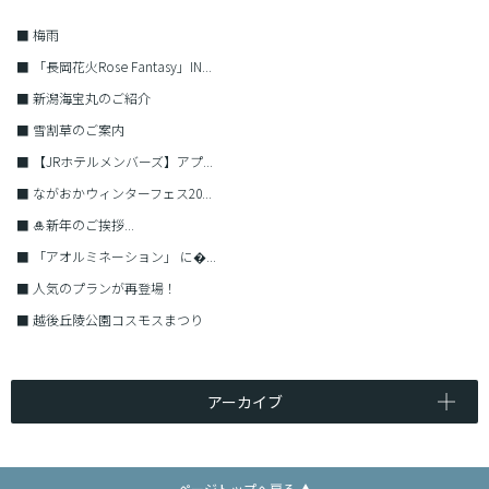
■
梅雨
■
「長岡花火Rose Fantasy」IN...
■
新潟海宝丸のご紹介
■
雪割草のご案内
■
【JRホテルメンバーズ】アプ...
■
ながおかウィンターフェス20...
■
🎍新年のご挨拶...
■
「アオルミネーション」 に�...
■
人気のプランが再登場！
■
越後丘陵公園コスモスまつり
アーカイブ
ページトップへ戻る ▲