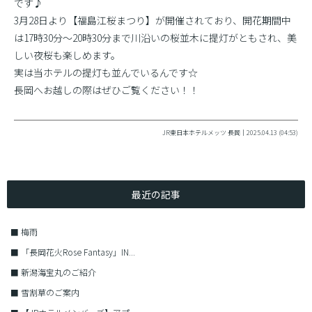
です♪
3月28日より【福島江桜まつり】が開催されており、開花期間中
は17時30分〜20時30分まで川沿いの桜並木に提灯がともされ、美
しい夜桜も楽しめます。
実は当ホテルの提灯も並んでいるんです☆
長岡へお越しの際はぜひご覧ください！！
JR東日本ホテルメッツ 長岡｜2025.04.13 (04:53)
最近の記事
■
梅雨
■
「長岡花火Rose Fantasy」IN...
■
新潟海宝丸のご紹介
■
雪割草のご案内