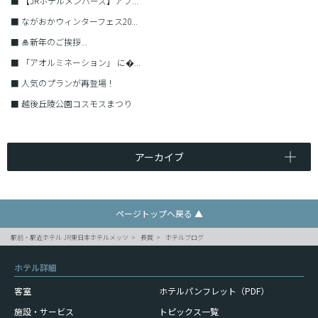
■
【JRホテルメンバーズ】アプ...
■
ながおかウィンターフェス20...
■
🎍新年のご挨拶...
■
「アオルミネーション」 に�...
■
人気のプランが再登場！
■
越後丘陵公園コスモスまつり
アーカイブ
ページトップへ戻る ▲
駅前・駅近ホテル JR東日本ホテルメッツ
長岡
ホテルブログ
ホテル詳細
客室
ホテルパンフレット（PDF）
施設・サービス
トピックス一覧