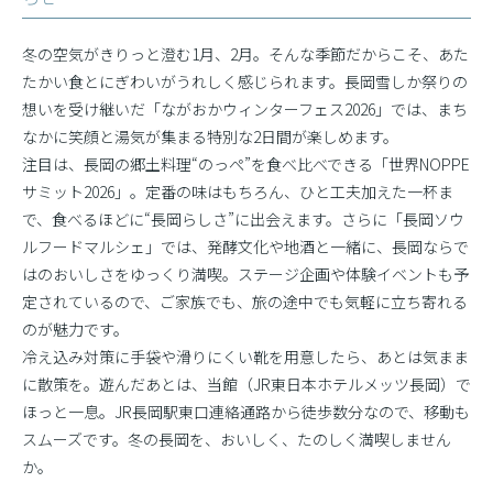
冬の空気がきりっと澄む1月、2月。そんな季節だからこそ、あた
たかい食とにぎわいがうれしく感じられます。長岡雪しか祭りの
想いを受け継いだ「ながおかウィンターフェス2026」では、まち
なかに笑顔と湯気が集まる特別な2日間が楽しめます。
注目は、長岡の郷土料理“のっぺ”を食べ比べできる「世界NOPPE
サミット2026」。定番の味はもちろん、ひと工夫加えた一杯ま
で、食べるほどに“長岡らしさ”に出会えます。さらに「長岡ソウ
ルフードマルシェ」では、発酵文化や地酒と一緒に、長岡ならで
はのおいしさをゆっくり満喫。ステージ企画や体験イベントも予
定されているので、ご家族でも、旅の途中でも気軽に立ち寄れる
のが魅力です。
冷え込み対策に手袋や滑りにくい靴を用意したら、あとは気まま
に散策を。遊んだあとは、当館（JR東日本ホテルメッツ長岡）で
ほっと一息。JR長岡駅東口連絡通路から徒歩数分なので、移動も
スムーズです。冬の長岡を、おいしく、たのしく満喫しません
か。