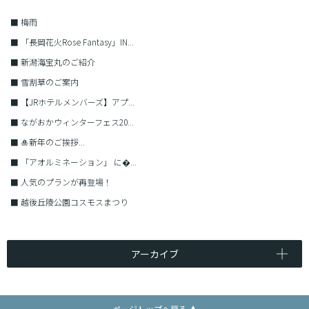
■
梅雨
■
「長岡花火Rose Fantasy」IN...
■
新潟海宝丸のご紹介
■
雪割草のご案内
■
【JRホテルメンバーズ】アプ...
■
ながおかウィンターフェス20...
■
🎍新年のご挨拶...
■
「アオルミネーション」 に�...
■
人気のプランが再登場！
■
越後丘陵公園コスモスまつり
アーカイブ
ページトップへ戻る ▲