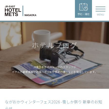
予約・確認
MENU
ホテルブログ
JR東日本ホテルメッツのスタッフが
ホテルの最新情報や近隣スポットや季節の便りなどを発信しています。
ながおかウィンターフェス2026 -雪しか祭り 新章のお知
らせ