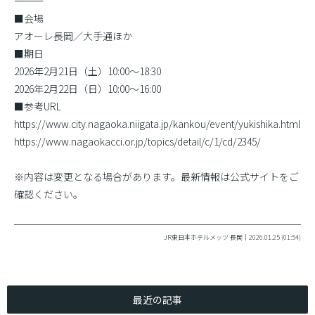
――――――――――
■会場
アオーレ長岡／大手通ほか
■期日
2026年2月21日（土）10:00〜18:30
2026年2月22日（日）10:00〜16:00
■参考URL
https://www.city.nagaoka.niigata.jp/kankou/event/yukishika.html
https://www.nagaokacci.or.jp/topics/detail/c/1/cd/2345/
※内容は変更となる場合があります。最新情報は公式サイトをご
確認ください。
JR東日本ホテルメッツ 長岡｜2026.01.25 (01:54)
最近の記事