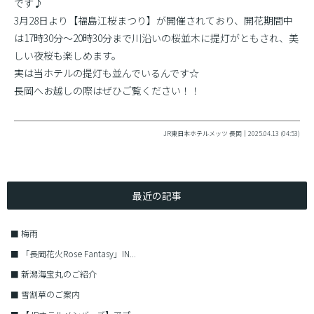
です♪
3月28日より【福島江桜まつり】が開催されており、開花期間中
は17時30分〜20時30分まで川沿いの桜並木に提灯がともされ、美
しい夜桜も楽しめます。
実は当ホテルの提灯も並んでいるんです☆
長岡へお越しの際はぜひご覧ください！！
JR東日本ホテルメッツ 長岡｜2025.04.13 (04:53)
最近の記事
■
梅雨
■
「長岡花火Rose Fantasy」IN...
■
新潟海宝丸のご紹介
■
雪割草のご案内