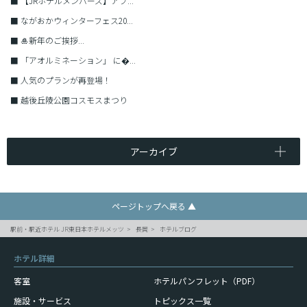
■
【JRホテルメンバーズ】アプ...
■
ながおかウィンターフェス20...
■
🎍新年のご挨拶...
■
「アオルミネーション」 に�...
■
人気のプランが再登場！
■
越後丘陵公園コスモスまつり
アーカイブ
ページトップへ戻る ▲
駅前・駅近ホテル JR東日本ホテルメッツ
長岡
ホテルブログ
ホテル詳細
客室
ホテルパンフレット（PDF）
施設・サービス
トピックス一覧