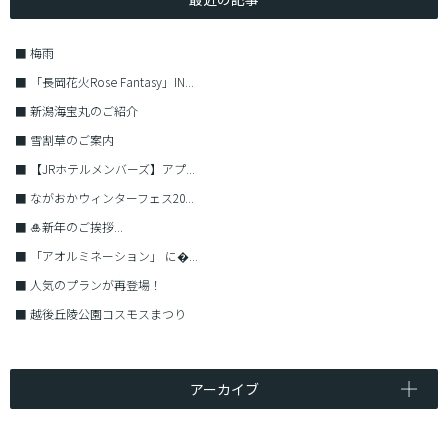
■
梅雨
■
「長岡花火Rose Fantasy」IN...
■
新潟海宝丸のご紹介
■
雪割草のご案内
■
【JRホテルメンバーズ】アプ...
■
ながおかウィンターフェス20...
■
🎍新年のご挨拶...
■
「アオルミネーション」 に�...
■
人気のプランが再登場！
■
越後丘陵公園コスモスまつり
アーカイブ