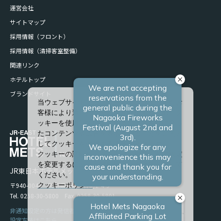
運営会社
サイトマップ
採用情報（フロント）
採用情報（清掃客室整備）
関連リンク
ホテルトップ
ブランドサイト
当ウェブサイトでは、サービスの向上、またお
客様により適したサービスを提供するため、ク
ッキーを使用しています。また、お客様に合っ
たコンテンツや広告を表示させることを目的と
してクッキーを使用する場合があります。
クッキーの詳細や、クッキーの種類ごとに設定
を変更するには、「詳細設定」をクリックして
JR東日本ホテルメッツ 長岡
ください。
〒940-0048 新潟県長岡市台町2-4-9
クッキーポリシー
Tel. 0258-30-5800 Fax. 0258-30-5801
すべて許可
非通知設定の方は発信者番号を設定の上お電話ください。
設定方法はこちら