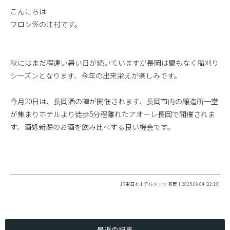
こんにちは
フロン係の江村です。
秋にはまだ程遠い暑い日が続いていますが長岡は間もなく稲刈り
シーズンとなります、今年の出来栄えが楽しみです。
今月20日は、長岡酒の陣が開催されます、長岡市内の醸造所一堂
が集まりホテルより徒歩5分程離れたアオーレ長岡で開催されま
す、酒処新潟のお酒を飲み比べする良い機会です。
JR東日本ホテルメッツ 長岡｜2025.09.04 (22:18)
最近の記事