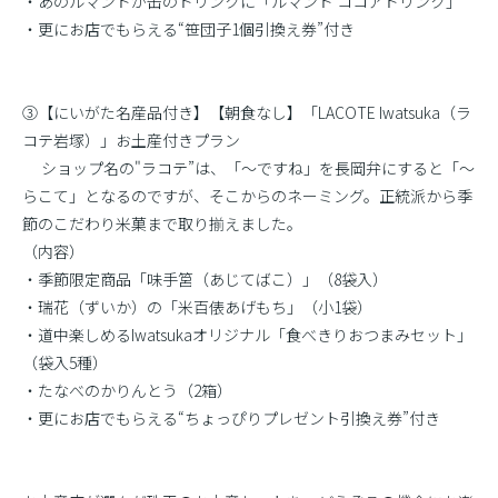
・あのルマンドが缶のドリンクに「ルマンド ココアドリンク」
・更にお店でもらえる“笹団子1個引換え券”付き
③【にいがた名産品付き】【朝食なし】「LACOTE Iwatsuka（ラ
コテ岩塚）」お土産付きプラン
ショップ名の"ラコテ”は、「〜ですね」を長岡弁にすると「〜
らこて」となるのですが、そこからのネーミング。正統派から季
節のこだわり米菓まで取り揃えました。
（内容）
・季節限定商品「味手筥（あじてばこ）」（8袋入）
・瑞花（ずいか）の「米百俵あげもち」（小1袋）
・道中楽しめるIwatsukaオリジナル「食べきりおつまみセット」
（袋入5種）
・たなべのかりんとう（2箱）
・更にお店でもらえる“ちょっぴりプレゼント引換え券”付き