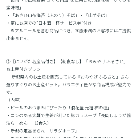
蛮味噌」
・「あさひ山布海苔（ふのり）そば」・「山芋そば」
・更にお店での“日本酒一杯サービス券”付き
※アルコールを含む商品につき、20歳未満のお客様にはご提供
出来ません。
②【にいがた名産品付き】【朝食なし】「おみやげ ふるさと」
お土産付きプラン
新潟県内のお土産を販売している『おみやげ ふるさと』さん
選りすぐりのお土産セット。バラエティ豊かな商品構成が魅力で
す。
（内容）
・ビールのおつまみにぴったり「浪花屋 元祖 柿の種」
・コシのある太麺で生姜が利いた豚ガラスープ「長岡しょうが醤
油らーめん」（3食入）
・新潟の定番あられ「サラダホープ」