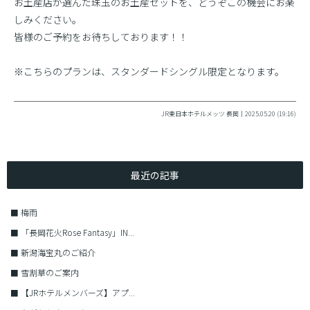
お土産店が選んだ珠玉のお土産セットを、どうぞこの機会にお楽
しみください。
皆様のご予約をお待ちしております！！
※こちらのプランは、スタンダードシングル限定となります。
JR東日本ホテルメッツ 長岡｜2025.05.20 (19:16)
最近の記事
■
梅雨
■
「長岡花火Rose Fantasy」IN...
■
新潟海宝丸のご紹介
■
雪割草のご案内
■
【JRホテルメンバーズ】アプ...