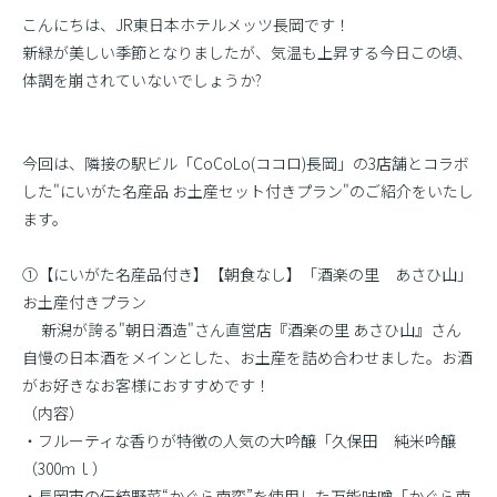
こんにちは、JR東日本ホテルメッツ長岡です！
新緑が美しい季節となりましたが、気温も上昇する今日この頃、
体調を崩されていないでしょうか?
今回は、隣接の駅ビル「CoCoLo(ココロ)長岡」の3店舗とコラボ
した"にいがた名産品 お土産セット付きプラン"のご紹介をいたし
ます。
①【にいがた名産品付き】【朝食なし】「酒楽の里 あさひ山」
お土産付きプラン
新潟が誇る"朝日酒造"さん直営店『酒楽の里 あさひ山』さん
自慢の日本酒をメインとした、お土産を詰め合わせました。お酒
がお好きなお客様におすすめです！
（内容）
・フルーティな香りが特徴の人気の大吟醸「久保田 純米吟醸
（300ｍｌ）
・長岡市の伝統野菜“かぐら南蛮”を使用した万能味噌「かぐら南