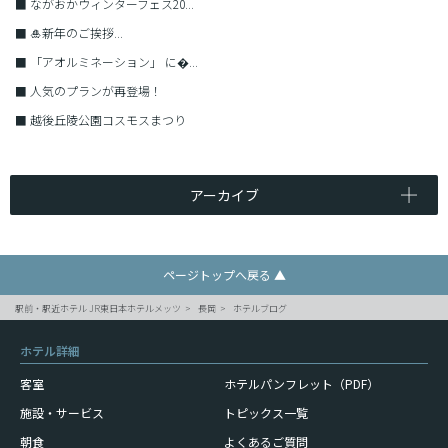
■
ながおかウィンターフェス20...
■
🎍新年のご挨拶...
■
「アオルミネーション」 に�...
■
人気のプランが再登場！
■
越後丘陵公園コスモスまつり
アーカイブ
ページトップへ戻る ▲
駅前・駅近ホテル JR東日本ホテルメッツ
長岡
ホテルブログ
ホテル詳細
客室
ホテルパンフレット（PDF）
施設・サービス
トピックス一覧
朝食
よくあるご質問