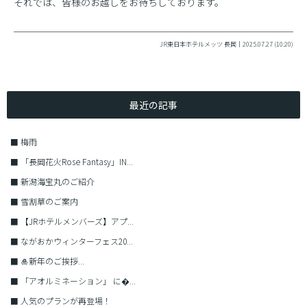
それでは、皆様のお越しをお待ちしております。
JR東日本ホテルメッツ 長岡｜2025.07.27 (10:20)
最近の記事
■
梅雨
■
「長岡花火Rose Fantasy」IN...
■
新潟海宝丸のご紹介
■
雪割草のご案内
■
【JRホテルメンバーズ】アプ...
■
ながおかウィンターフェス20...
■
🎍新年のご挨拶...
■
「アオルミネーション」 に�...
■
人気のプランが再登場！