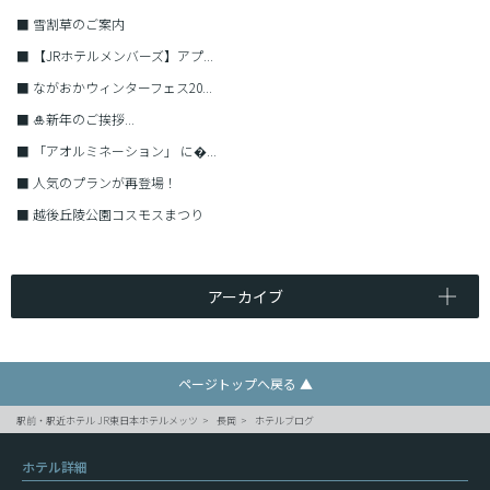
■
雪割草のご案内
■
【JRホテルメンバーズ】アプ...
■
ながおかウィンターフェス20...
■
🎍新年のご挨拶...
■
「アオルミネーション」 に�...
■
人気のプランが再登場！
■
越後丘陵公園コスモスまつり
アーカイブ
ページトップへ戻る ▲
駅前・駅近ホテル JR東日本ホテルメッツ
長岡
ホテルブログ
ホテル詳細