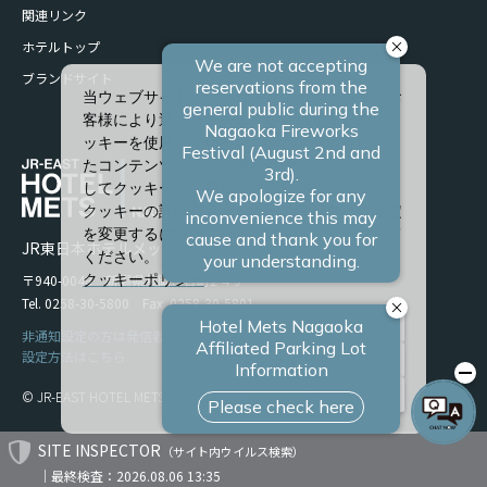
関連リンク
ホテルトップ
ブランドサイト
当ウェブサイトでは、サービスの向上、またお
客様により適したサービスを提供するため、ク
ッキーを使用しています。また、お客様に合っ
たコンテンツや広告を表示させることを目的と
してクッキーを使用する場合があります。
クッキーの詳細や、クッキーの種類ごとに設定
を変更するには、「詳細設定」をクリックして
JR東日本ホテルメッツ 長岡
ください。
〒940-0048 新潟県長岡市台町2-4-9
クッキーポリシー
Tel. 0258-30-5800 Fax. 0258-30-5801
すべて許可
非通知設定の方は発信者番号を設定の上お電話ください。
設定方法はこちら
必須クッキーのみ
詳細設定
© JR-EAST HOTEL METS
SITE INSPECTOR
（サイト内ウイルス検索）
｜最終検査：2026.08.06 13:35