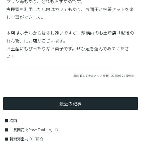
プリン等もあり、どれもおすすめです。
古民家を利用した店内はカフェもあり、お団子と抹茶セットを楽
しむ事ができます。
本店はホテルからは少し遠いですが、駅構内のお土産店「越後の
れん街」にお店がございます。
お土産にもぴったりなお菓子です。ぜひ足を運んでみてくださ
い！
JR東日本ホテルメッツ 長岡｜2025.06.22 (19:40)
最近の記事
■
梅雨
■
「長岡花火Rose Fantasy」IN...
■
新潟海宝丸のご紹介