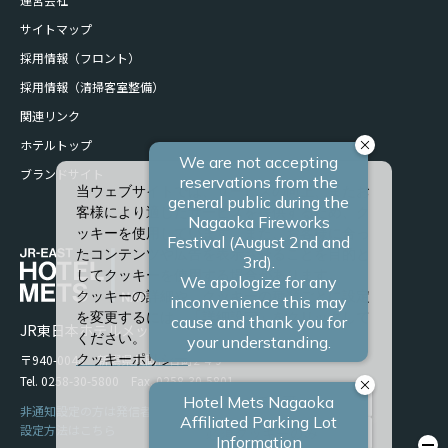
サイトマップ
採用情報（フロント）
採用情報（清掃客室整備）
関連リンク
ホテルトップ
ブランドサイト
当ウェブサイトでは、サービスの向上、またお
客様により適したサービスを提供するため、ク
ッキーを使用しています。また、お客様に合っ
たコンテンツや広告を表示させることを目的と
してクッキーを使用する場合があります。
クッキーの詳細や、クッキーの種類ごとに設定
を変更するには、「詳細設定」をクリックして
JR東日本ホテルメッツ 長岡
ください。
〒940-0048 新潟県長岡市台町2-4-9
クッキーポリシー
Tel. 0258-30-5800 Fax. 0258-30-5801
すべて許可
非通知設定の方は発信者番号を設定の上お電話ください。
設定方法はこちら
必須クッキーのみ