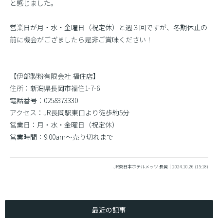
と感じました。
営業日が月・水・金曜日（祝定休）と週３回ですが、冬期休止の
前に機会がござましたら是非ご賞味ください！
【伊部製粉有限会社 福住店】
住所：新潟県長岡市福住1-7-6
電話番号：0258373330
アクセス：JR長岡駅東口より徒歩約5分
営業日：月・水・金曜日（祝定休）
営業時間：9:00am〜売り切れまで
JR東日本ホテルメッツ 長岡｜2024.10.26 (15:18)
最近の記事