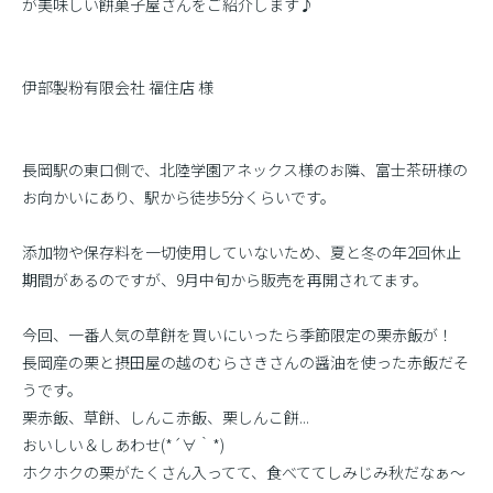
が美味しい餅菓子屋さんをご紹介します♪
伊部製粉有限会社 福住店 様
長岡駅の東口側で、北陸学園アネックス様のお隣、富士茶研様の
お向かいにあり、駅から徒歩5分くらいです。
添加物や保存料を一切使用していないため、夏と冬の年2回休止
期間があるのですが、9月中旬から販売を再開されてます。
今回、一番人気の草餅を買いにいったら季節限定の栗赤飯が！
長岡産の栗と摂田屋の越のむらさきさんの醤油を使った赤飯だそ
うです。
栗赤飯、草餅、しんこ赤飯、栗しんこ餅...
おいしい＆しあわせ(*´∀｀*)
ホクホクの栗がたくさん入ってて、食べててしみじみ秋だなぁ〜