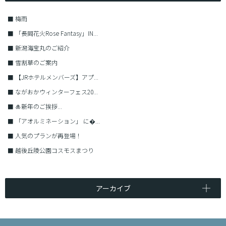
■
梅雨
■
「長岡花火Rose Fantasy」IN...
■
新潟海宝丸のご紹介
■
雪割草のご案内
■
【JRホテルメンバーズ】アプ...
■
ながおかウィンターフェス20...
■
🎍新年のご挨拶...
■
「アオルミネーション」 に�...
■
人気のプランが再登場！
■
越後丘陵公園コスモスまつり
アーカイブ