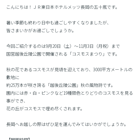
こんにちは！ＪＲ東日本ホテルメッツ長岡の五十嵐です。
暑い季節も終わり日中も過ごしやすくなりましたが、
皆さまいかがお過ごしでしょうか。
今回ご紹介するのは9月20日（土）〜11月3日（月祝）まで
国営越後丘陵公園で開催される「コスモスまつり」です。
秋の花であるコスモスが見頃を迎えており、3000平方メートルの
敷地に
約25万本が咲き誇る「越後丘陵公園」秋の風物詩です。
園内には赤・白・ピンクなど19種類色とりどりのコスモスを見る
事ができ、
花の丘がコスモスで埋め尽くされます。
長岡へお越しの際はぜひ足を運んでみてはいかがでしょうか。
【開園時間】