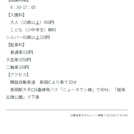
9：30~17：00
【入園料】
大人（15歳以上）450円
こども（小中学生）無料
シルバー65歳以上210円
【駐車料】
普通車320円
大型車1050円
二輪車100円
【アクセス】
関越自動車道 長岡ICより車で10分
長岡駅大手口6番線発バス「ニュータウン線」で40分、「越後
丘陵公園」で下車
JR東日本ホテルメッツ 長岡｜2025.09.27 (05:40)