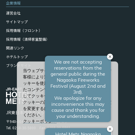
企業情報
運営会社
サイトマップ
採用情報（フロント）
採用情報（清掃客室整備）
関連リンク
ホテルトップ
ブランドサイト
当ウェブサイトでは、サービスの向上、またお
客様により適したサービスを提供するため、ク
ッキーを使用しています。また、お客様に合っ
たコンテンツや広告を表示させることを目的と
してクッキーを使用する場合があります。
クッキーの詳細や、クッキーの種類ごとに設定
を変更するには、「詳細設定」をクリックして
JR東日本ホテルメッツ 長岡
ください。
〒940-0048 新潟県長岡市台町2-4-9
クッキーポリシー
Tel. 0258-30-5800 Fax. 0258-30-5801
すべて許可