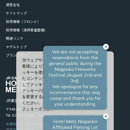
運営会社
サイトマップ
採用情報（フロント）
採用情報（清掃客室整備）
関連リンク
ホテルトップ
ブランドサイト
当ウェブサイトでは、サービスの向上、またお
客様により適したサービスを提供するため、ク
ッキーを使用しています。また、お客様に合っ
たコンテンツや広告を表示させることを目的と
してクッキーを使用する場合があります。
クッキーの詳細や、クッキーの種類ごとに設定
を変更するには、「詳細設定」をクリックして
JR東日本ホテルメッツ 長岡
ください。
〒940-0048 新潟県長岡市台町2-4-9
クッキーポリシー
Tel. 0258-30-5800 Fax. 0258-30-5801
すべて許可
非通知設定の方は発信者番号を設定の上お電話ください。
設定方法はこちら