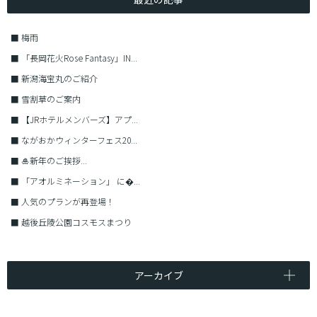
■
梅雨
■
「長岡花火Rose Fantasy」IN...
■
新潟海宝丸のご紹介
■
雪割草のご案内
■
【JRホテルメンバーズ】アプ...
■
ながおかウィンターフェス20...
■
🎍新年のご挨拶...
■
「アオルミネーション」 に�...
■
人気のプランが再登場！
■
越後丘陵公園コスモスまつり
アーカイブ