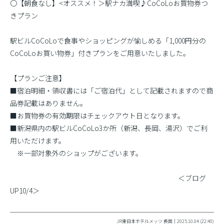
〇【朝食なし】<オススメ！＞駅ナカ満喫♪CoCoLoお買物券つ
きプラン
駅ビルCoCoLoで食事やショッピングが愉しめる「1,000円分の
CoCoLoお買い物券」付きプランをご用意いたしました。
【プランご注意】
■宿泊明細・領収書には「ご宿泊代」として記載されますので商
品券記載はありません。
■お買物券の有効期限はチェックアウト日となります。
■新潟県内の駅ビルCoCoLo3か所（新潟、長岡、湯沢）でご利
用いただけます。
※一部対象外のショップがございます。
＜ブログ
UP10/4＞
JR東日本ホテルメッツ 長岡｜2025.10.04 (22:40)