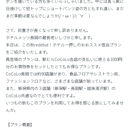
ボンを履いている方も多くいらっしゃいました。中には真っ黒に
日焼けして短トップにショートパンツ姿の方ともすれ違い、まだ
まだ季節は夏なんでしょうか(/・ω・)/( ´∀｀ )
さて、前置きが長くなって申し訳ありません。
ホテルメッツ長岡の最長老いしづかと申します。
本日は、この秋redebut！ホテル一押しのおおススメ宿泊プラン
をご紹介をいたします。
再登場のプランは、駅ビルCoCoLo各店の支払いに使える1000円
分のお買物券をセットしたとてもお得なプランです。
CoCoLo長岡では約90店舗があり、食品フロアやレストラン街、
ファッションフロアなど、さまざまな店舗が揃っています。
また、新潟県内の３店舗（新潟駅・長岡駅・越後湯沢駅）の
CoCoLo共通なのでとても便利ですよ。
いつもの旅もこのプランを利用してお得を感じる旅にしてみませ
んか。
【プラン概要】