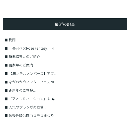
最近の記事
■
梅雨
■
「長岡花火Rose Fantasy」IN...
■
新潟海宝丸のご紹介
■
雪割草のご案内
■
【JRホテルメンバーズ】アプ...
■
ながおかウィンターフェス20...
■
🎍新年のご挨拶...
■
「アオルミネーション」 に�...
■
人気のプランが再登場！
■
越後丘陵公園コスモスまつり