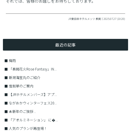
それでは、皆様のお越しをお待ちしております。
JR東日本ホテルメッツ 長岡｜2025.07.27 (10:20)
最近の記事
■
梅雨
■
「長岡花火Rose Fantasy」IN...
■
新潟海宝丸のご紹介
■
雪割草のご案内
■
【JRホテルメンバーズ】アプ...
■
ながおかウィンターフェス20...
■
🎍新年のご挨拶...
■
「アオルミネーション」 に�...
■
人気のプランが再登場！