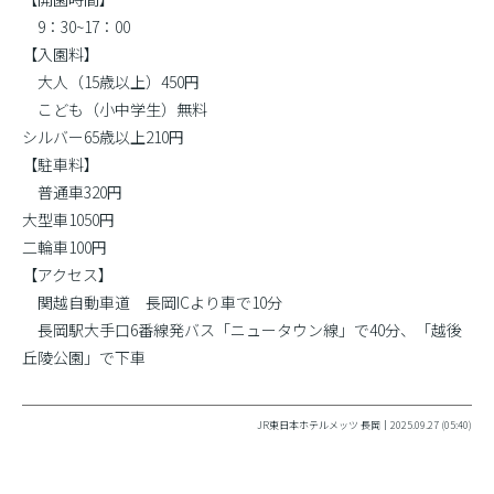
9：30~17：00
【入園料】
大人（15歳以上）450円
こども（小中学生）無料
シルバー65歳以上210円
【駐車料】
普通車320円
大型車1050円
二輪車100円
【アクセス】
関越自動車道 長岡ICより車で10分
長岡駅大手口6番線発バス「ニュータウン線」で40分、「越後
丘陵公園」で下車
JR東日本ホテルメッツ 長岡｜2025.09.27 (05:40)