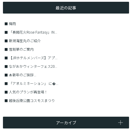
最近の記事
■
梅雨
■
「長岡花火Rose Fantasy」IN...
■
新潟海宝丸のご紹介
■
雪割草のご案内
■
【JRホテルメンバーズ】アプ...
■
ながおかウィンターフェス20...
■
🎍新年のご挨拶...
■
「アオルミネーション」 に�...
■
人気のプランが再登場！
■
越後丘陵公園コスモスまつり
アーカイブ