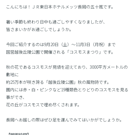
こんにちは！ＪＲ東日本ホテルメッツ長岡の五十嵐です。
暑い季節も終わり日中も過ごしやすくなりましたが、
皆さまいかがお過ごしでしょうか。
今回ご紹介するのは9月20日（土）〜11月3日（月祝）まで
国営越後丘陵公園で開催される「コスモスまつり」です。
秋の花であるコスモスが見頃を迎えており、3000平方メートルの
敷地に
約25万本が咲き誇る「越後丘陵公園」秋の風物詩です。
園内には赤・白・ピンクなど19種類色とりどりのコスモスを見る
事ができ、
花の丘がコスモスで埋め尽くされます。
長岡へお越しの際はぜひ足を運んでみてはいかがでしょうか。
【開園時間】