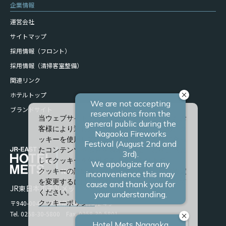
企業情報
運営会社
サイトマップ
採用情報（フロント）
採用情報（清掃客室整備）
関連リンク
ホテルトップ
ブランドサイト
当ウェブサイトでは、サービスの向上、またお
客様により適したサービスを提供するため、ク
ッキーを使用しています。また、お客様に合っ
たコンテンツや広告を表示させることを目的と
してクッキーを使用する場合があります。
クッキーの詳細や、クッキーの種類ごとに設定
を変更するには、「詳細設定」をクリックして
JR東日本ホテルメッツ 長岡
ください。
〒940-0048 新潟県長岡市台町2-4-9
クッキーポリシー
Tel. 0258-30-5800 Fax. 0258-30-5801
すべて許可