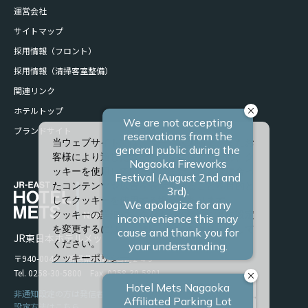
運営会社
サイトマップ
採用情報（フロント）
採用情報（清掃客室整備）
関連リンク
ホテルトップ
ブランドサイト
当ウェブサイトでは、サービスの向上、またお
客様により適したサービスを提供するため、ク
ッキーを使用しています。また、お客様に合っ
たコンテンツや広告を表示させることを目的と
してクッキーを使用する場合があります。
クッキーの詳細や、クッキーの種類ごとに設定
を変更するには、「詳細設定」をクリックして
JR東日本ホテルメッツ 長岡
ください。
〒940-0048 新潟県長岡市台町2-4-9
クッキーポリシー
Tel. 0258-30-5800 Fax. 0258-30-5801
すべて許可
非通知設定の方は発信者番号を設定の上お電話ください。
設定方法はこちら