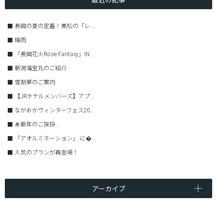
■
長岡の夏の定番！美松の「レ...
■
梅雨
■
「長岡花火Rose Fantasy」IN...
■
新潟海宝丸のご紹介
■
雪割草のご案内
■
【JRホテルメンバーズ】アプ...
■
ながおかウィンターフェス20...
■
🎍新年のご挨拶...
■
「アオルミネーション」 に�...
■
人気のプランが再登場！
アーカイブ