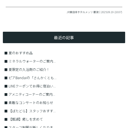
JR東日本ホテルメッツ 新潟｜2025.09.19 (10:07)
最近の記事
■
夏のおすすめ品
■
ミネラルウォーターのご案内...
■
夏限定の入浴剤のご紹介！
■
ピアBandaiの「さんかくとも...
■
LINEクーポンでお得に宿泊い...
■
アメニティコーナーのご案内...
■
素敵なコンサートのお知らせ
■
【ばたどら】スタッフおすす...
■
【瓢湖】癒しを求めて
■
スタッフ制服が新しくなりま...