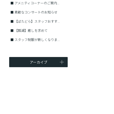
■
アメニティコーナーのご案内...
■
素敵なコンサートのお知らせ
■
【ばたどら】スタッフおすす...
■
【瓢湖】癒しを求めて
■
スタッフ制服が新しくなりま...
アーカイブ