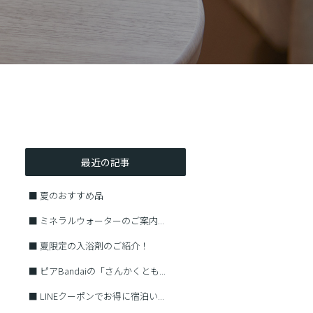
最近の記事
■
夏のおすすめ品
■
ミネラルウォーターのご案内...
■
夏限定の入浴剤のご紹介！
■
ピアBandaiの「さんかくとも...
■
LINEクーポンでお得に宿泊い...