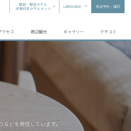
駅前・駅近ホテル
宿泊予約・確認
LANGUAGE
▲
JR東日本ホテルメッツ
中文（简体字）
中文（繁体字）
English
日本語
한국어
アクセス
周辺観光
ギャラリー
クチコミ
りなどを発信しています。