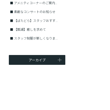
■
アメニティコーナーのご案内...
■
素敵なコンサートのお知らせ
■
【ばたどら】スタッフおすす...
■
【瓢湖】癒しを求めて
■
スタッフ制服が新しくなりま...
アーカイブ