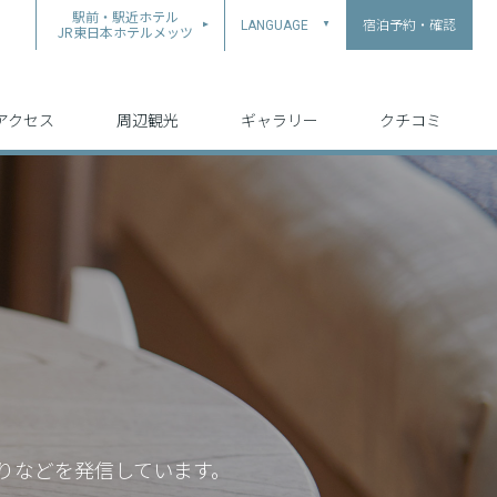
駅前・駅近ホテル
宿泊予約・確認
LANGUAGE
▲
JR東日本ホテルメッツ
中文（简体字）
中文（繁体字）
English
日本語
한국어
アクセス
周辺観光
ギャラリー
クチコミ
りなどを発信しています。