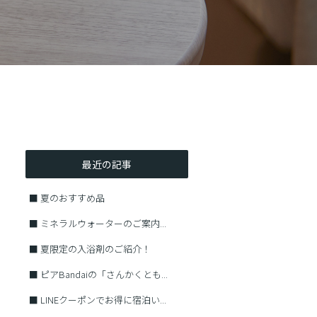
最近の記事
■
夏のおすすめ品
■
ミネラルウォーターのご案内...
■
夏限定の入浴剤のご紹介！
■
ピアBandaiの「さんかくとも...
■
LINEクーポンでお得に宿泊い...