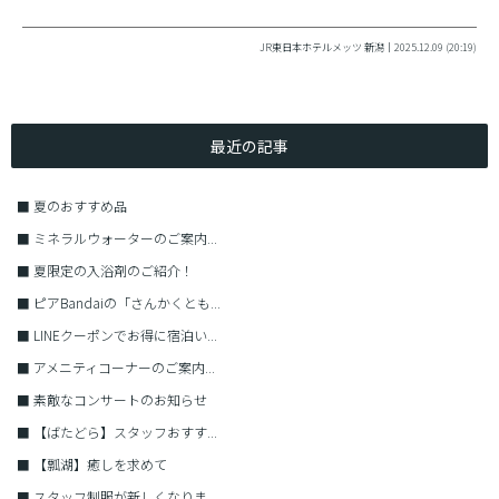
JR東日本ホテルメッツ 新潟｜2025.12.09 (20:19)
最近の記事
■
夏のおすすめ品
■
ミネラルウォーターのご案内...
■
夏限定の入浴剤のご紹介！
■
ピアBandaiの「さんかくとも...
■
LINEクーポンでお得に宿泊い...
■
アメニティコーナーのご案内...
■
素敵なコンサートのお知らせ
■
【ばたどら】スタッフおすす...
■
【瓢湖】癒しを求めて
■
スタッフ制服が新しくなりま...