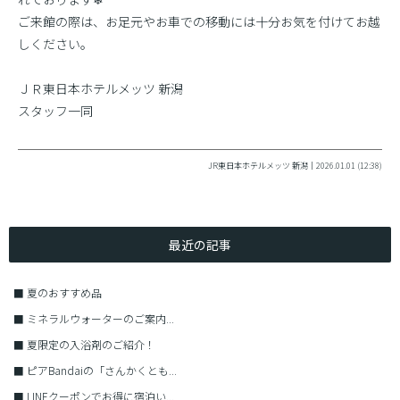
ご来館の際は、お足元やお車での移動には十分お気を付けてお越
しください。
ＪＲ東日本ホテルメッツ 新潟
スタッフ一同
JR東日本ホテルメッツ 新潟｜2026.01.01 (12:38)
最近の記事
■
夏のおすすめ品
■
ミネラルウォーターのご案内...
■
夏限定の入浴剤のご紹介！
■
ピアBandaiの「さんかくとも...
■
LINEクーポンでお得に宿泊い...