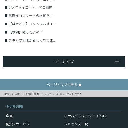
■
アメニティコーナーのご案内...
■
素敵なコンサートのお知らせ
■
【ばたどら】スタッフおすす...
■
【瓢湖】癒しを求めて
■
スタッフ制服が新しくなりま...
アーカイブ
ページトップへ戻る ▲
駅前・駅近ホテル JR東日本ホテルメッツ
新潟
ホテルブログ
ホテル詳細
客室
ホテルパンフレット（PDF）
施設・サービス
トピックス一覧