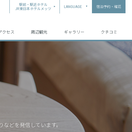
駅前・駅近ホテル
宿泊予約・確認
LANGUAGE
▲
JR東日本ホテルメッツ
中文（简体字）
中文（繁体字）
English
日本語
한국어
アクセス
周辺観光
ギャラリー
クチコミ
りなどを発信しています。