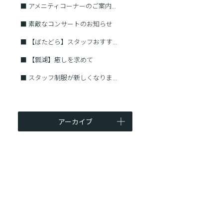
■
アメニティコーナーのご案内...
■
素敵なコンサートのお知らせ
■
【ばたどら】スタッフおすす...
■
【瓢湖】癒しを求めて
■
スタッフ制服が新しくなりま...
アーカイブ