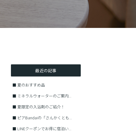
最近の記事
■
夏のおすすめ品
■
ミネラルウォーターのご案内...
■
夏限定の入浴剤のご紹介！
■
ピアBandaiの「さんかくとも...
■
LINEクーポンでお得に宿泊い...