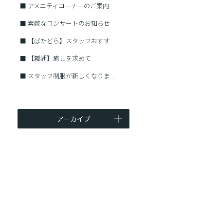
■
アメニティコーナーのご案内...
■
素敵なコンサートのお知らせ
■
【ばたどら】スタッフおすす...
■
【瓢湖】癒しを求めて
■
スタッフ制服が新しくなりま...
アーカイブ