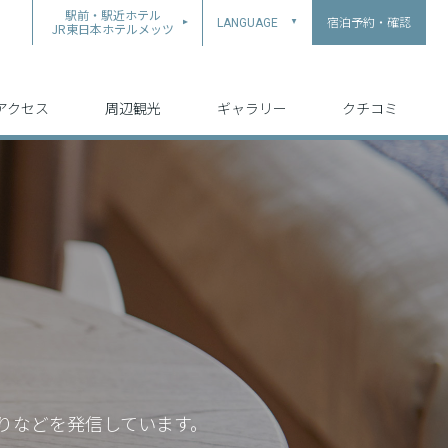
駅前・駅近ホテル
宿泊予約・確認
LANGUAGE
▲
JR東日本ホテルメッツ
中文（简体字）
中文（繁体字）
English
日本語
한국어
アクセス
周辺観光
ギャラリー
クチコミ
りなどを発信しています。