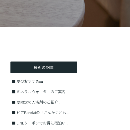
最近の記事
■
夏のおすすめ品
■
ミネラルウォーターのご案内...
■
夏限定の入浴剤のご紹介！
■
ピアBandaiの「さんかくとも...
■
LINEクーポンでお得に宿泊い...