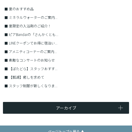
■
夏のおすすめ品
■
ミネラルウォーターのご案内...
■
夏限定の入浴剤のご紹介！
■
ピアBandaiの「さんかくとも...
■
LINEクーポンでお得に宿泊い...
■
アメニティコーナーのご案内...
■
素敵なコンサートのお知らせ
■
【ばたどら】スタッフおすす...
■
【瓢湖】癒しを求めて
■
スタッフ制服が新しくなりま...
アーカイブ
ページトップへ戻る ▲