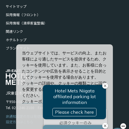
サイトマップ
採用情報（フロント）
採用情報（清掃客室整備）
関連リンク
ホテルトップ
ブランドサイト
当ウェブサイトでは、サービスの向上、またお
客様により適したサービスを提供するため、ク
ッキーを使用しています。また、お客様に合っ
たコンテンツや広告を表示させることを目的と
してクッキーを使用する場合があります。
クッキーの詳細や、クッキーの種類ごとに設定
を変更するには、「詳細設定」をクリックして
JR東日本ホテルメッツ 新潟
ください。
〒950-0086 新潟県新潟市中央区花園1-96-47
クッキーポリシー
Tel. 025-246-2100 Fax. 025-246-2114
すべて許可
非通知設定の方は発信者番号を設定の上お電話ください。
設定方法はこちら
必須クッキーのみ