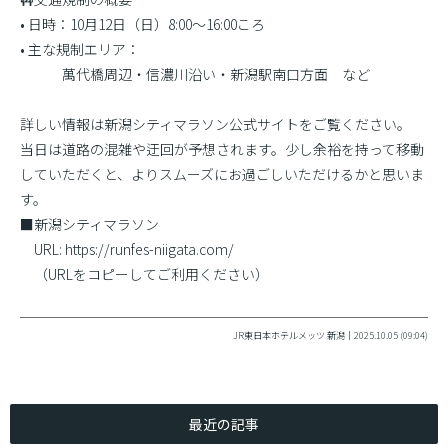
• 日時：10月12日（日）8:00〜16:00ころ
• 主な規制エリア：
萬代橋周辺・信濃川沿い・新潟駅南口方面 など
詳しい情報は新潟シティマラソン公式サイトをご覧ください。
当日は道路の混雑や迂回が予想されます。少し余裕を持って移動
していただくと、よりスムーズにお過ごしいただけるかと思いま
す。
■新潟シティマラソン
URL: https://runfes-niigata.com/
（URLをコピーしてご利用ください）
JR東日本ホテルメッツ 新潟｜2025.10.05 (09:04)
最近の記事