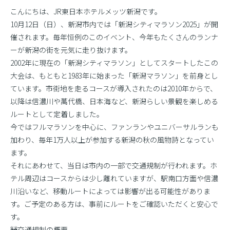
こんにちは、JR東日本ホテルメッツ新潟です。
10月12日（日）、新潟市内では「新潟シティマラソン2025」が開
催されます。毎年恒例のこのイベント、今年もたくさんのランナ
ーが新潟の街を元気に走り抜けます。
2002年に現在の「新潟シティマラソン」としてスタートしたこの
大会は、もともと1983年に始まった「新潟マラソン」を前身とし
ています。市街地を走るコースが導入されたのは2010年からで、
以降は信濃川や萬代橋、日本海など、新潟らしい景観を楽しめる
ルートとして定着しました。
今ではフルマラソンを中心に、ファンランやユニバーサルランも
加わり、毎年1万人以上が参加する新潟の秋の風物詩となってい
ます。
それにあわせて、当日は市内の一部で交通規制が行われます。ホ
テル周辺はコースからは少し離れていますが、駅南口方面や信濃
川沿いなど、移動ルートによっては影響が出る可能性がありま
す。ご予定のある方は、事前にルートをご確認いただくと安心で
す。
🚧交通規制の概要